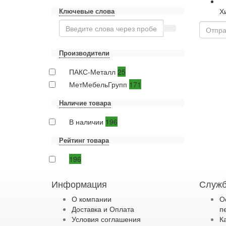
Ключевые слова
Х
Производители
ПАКС-Металл
25
МетМебельГрупп
171
Наличие товара
В наличии
196
Рейтинг товара
196
Информация
Служб
О компании
О
Доставка и Оплата
п
Условия соглашения
К