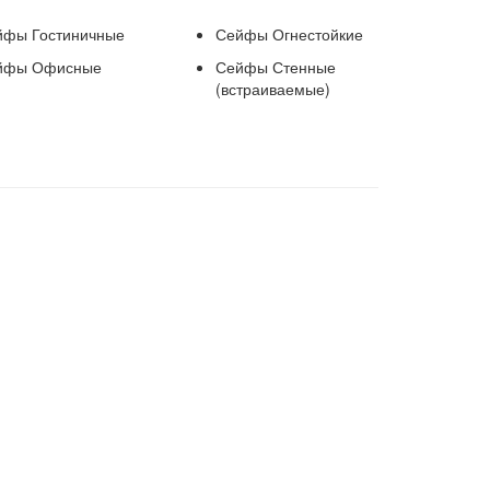
йфы Гостиничные
Сейфы Огнестойкие
йфы Офисные
Сейфы Стенные
(встраиваемые)