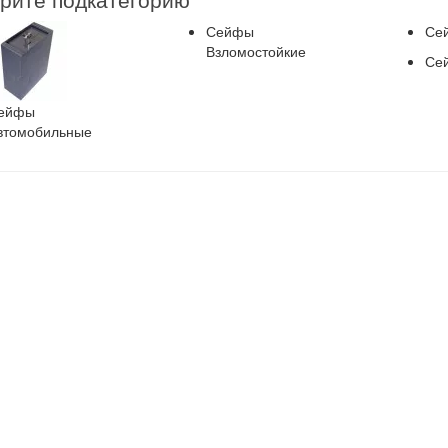
Сейфы
Се
Взломостойкие
Се
ейфы
втомобильные