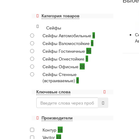
Категория товаров
Сейфы
С
Сейфы Автомобильные
4
А
Сейфы Взломостойкие
0
Сейфы Гостиничные
30
Сейфы Огнестойкие
1
Сейфы Офисные
20
Сейфы Стенные
(встраиваемые)
0
Ключевые слова
Производители
Контур
16
Vector
10