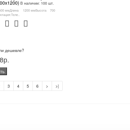
600х1200)
В наличии: 100 шт.
600 ммДлина 1200 ммВысота 700
тация:Теле..
ли дешевле?
8р.
ть
2
3
4
5
6
>
>|