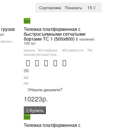
Сортировка:
Показать:
По умолчанию
15
Хит
 грузов
Тележка платформенная с
быстросъемными сетчатыми
шт.
бортами ТС 1 (500х800)
В наличии:
атформа -
100 шт.
Ширина 500 ммДлина 800 ммВысота 700
ммКомплектация:Теле..
(0)
Нашли дешевле?
10223р.
Купить
Хит
Тележка платформенная с