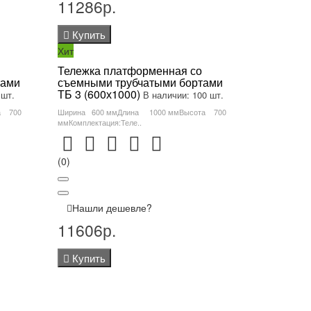
11286р.
Купить
Хит
Тележка платформенная со
тами
съемными трубчатыми бортами
ТБ 3 (600х1000)
 шт.
В наличии: 100 шт.
а 700
Ширина 600 ммДлина 1000 ммВысота 700
ммКомплектация:Теле..
(0)
Нашли дешевле?
11606р.
Купить