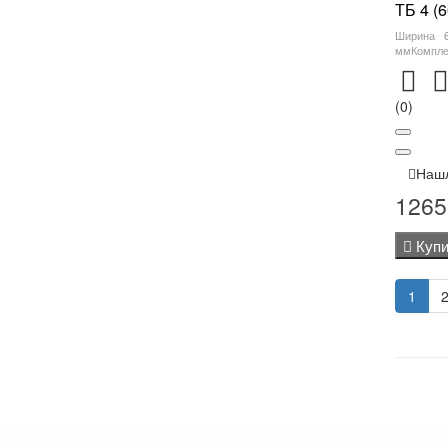
ТБ 4 (
Ширина 
ммКомплек
(0)
Наш
1265
Купи
1