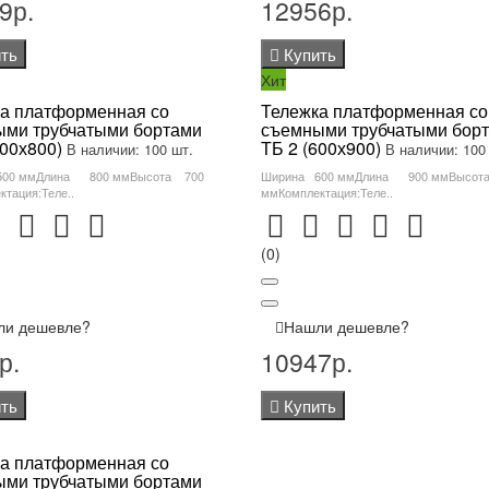
9р.
12956р.
ть
Купить
Хит
а платформенная со
Тележка платформенная со
ми трубчатыми бортами
съемными трубчатыми бор
500х800)
ТБ 2 (600х900)
В наличии: 100 шт.
В наличии: 100
500 ммДлина 800 ммВысота 700
Ширина 600 ммДлина 900 ммВысот
тация:Теле..
ммКомплектация:Теле..
(0)
ли дешевле?
Нашли дешевле?
р.
10947р.
ть
Купить
а платформенная со
ми трубчатыми бортами