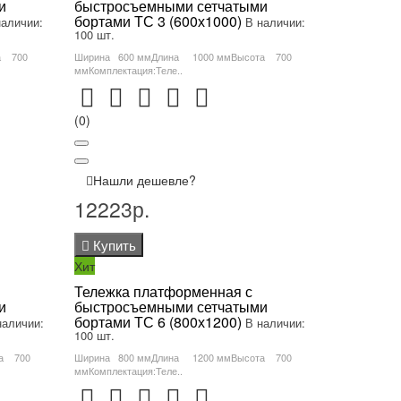
и
быстросъемными сетчатыми
бортами ТС 3 (600х1000)
наличии:
В наличии:
100 шт.
а 700
Ширина 600 ммДлина 1000 ммВысота 700
ммКомплектация:Теле..
(0)
Нашли дешевле?
12223р.
Купить
Хит
Тележка платформенная с
и
быстросъемными сетчатыми
бортами ТС 6 (800х1200)
наличии:
В наличии:
100 шт.
та 700
Ширина 800 ммДлина 1200 ммВысота 700
ммКомплектация:Теле..