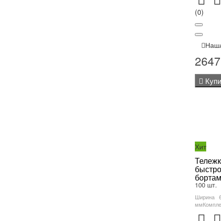
(0)
Наш
2647
Купи
Хит
Тележк
быстр
бортам
100 шт.
Ширина 
ммКомплек