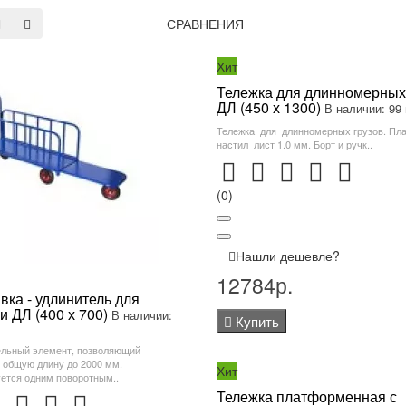
СРАВНЕНИЯ
Хит
Тележка для длинномерных
ДЛ (450 х 1300)
В наличии: 99 
Тележка для длинномерных грузов. Пл
настил лист 1.0 мм. Борт и ручк..
(0)
Нашли дешевле?
12784р.
вка - удлинитель для
и ДЛ (400 х 700)
В наличии:
Купить
льный элемент, позволяющий
 общую длину до 2000 мм.
Хит
ется одним поворотным..
Тележка платформенная с