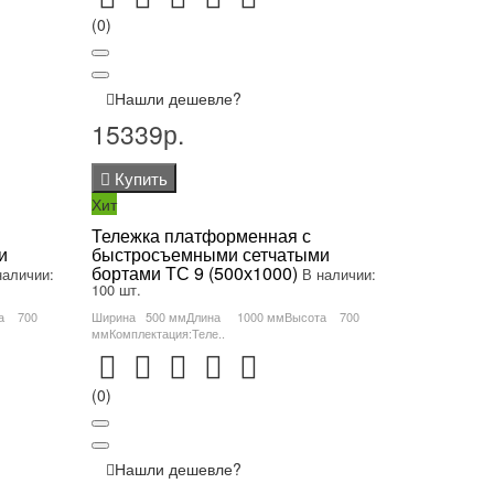
(0)
Нашли дешевле?
15339р.
Купить
Хит
Тележка платформенная с
и
быстросъемными сетчатыми
бортами ТС 9 (500х1000)
наличии:
В наличии:
100 шт.
та 700
Ширина 500 ммДлина 1000 ммВысота 700
ммКомплектация:Теле..
(0)
Нашли дешевле?