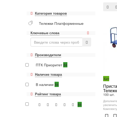
Категория товаров
Тележки Платформенные
Ключевые слова
Производители
ПТК Приоритет
84
Наличие товара
Хит
В наличии
84
Приста
Тележк
Рейтинг товара
100 шт.
Дополните
84
увеличить
Комплекту