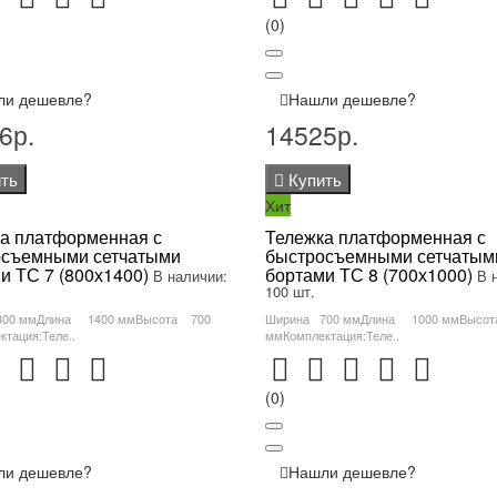
(0)
ли дешевле?
Нашли дешевле?
6р.
14525р.
ть
Купить
Хит
а платформенная с
Тележка платформенная с
осъемными сетчатыми
быстросъемными сетчатым
и ТС 7 (800х1400)
бортами ТС 8 (700х1000)
В наличии:
В 
100 шт.
800 ммДлина 1400 ммВысота 700
Ширина 700 ммДлина 1000 ммВысо
тация:Теле..
ммКомплектация:Теле..
(0)
ли дешевле?
Нашли дешевле?