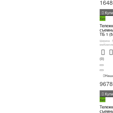
1648
Купи
Хит
Тележк
съемны
ТБ 1 (
Ширина 
ммКомплек
(0)
Наш
9678
Купи
Хит
Тележк
съемны