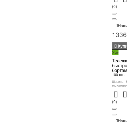
(0)
Наш
1336
Купи
Хит
Тележк
быстр
бортам
100 шт.
Ширина 
ммКомплек
(0)
Наш