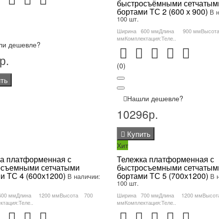
быстросъёмными сетчатым
бортами ТС 2 (600 х 900)
В 
100 шт.
Ширина 600 ммДлина 900 ммВысот
ммКомплектация:Теле..
ли дешевле?
р.
(0)
ть
Нашли дешевле?
10296р.
Купить
Хит
а платформенная с
Тележка платформенная с
осъемными сетчатыми
быстросъемными сетчатым
и ТС 4 (600х1200)
бортами ТС 5 (700х1200)
В наличии:
В 
100 шт.
600 ммДлина 1200 ммВысота 700
Ширина 700 ммДлина 1200 ммВысо
тация:Теле..
ммКомплектация:Теле..