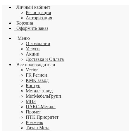
Личный кабинет
Регистрация
Авторизация
Корзина
Оформить заказ
Меню
О компании
Услуги
Акции
Доставка и Оплата
Все производители
Vector
ГК Регион
КМК-завод
Контур
Металл завод
МетМебельГрупп
МПЗ
ПАКС-Металл
Промет
ПТК Приоритет
Роммель
Титан Мета