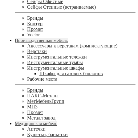
Сейфы Офисные
Сейфы Стенные (встраиваемые)
Бренды
Контур
Промет
Vector
Производственная мебель
Аксессуары к верстакам (комплектующие)
Верстаки
Инструментальные тележки
Инструментальные тумбы
Инструментальные шкафы
Шкафы для газовых баллонов
Рабочие места
Бренды
ПАКС-Металл
МетМебельГрупп
МПЗ
Промет
Металл завод
Медицинская мебель
Аптечки
Кушетки, банкетки