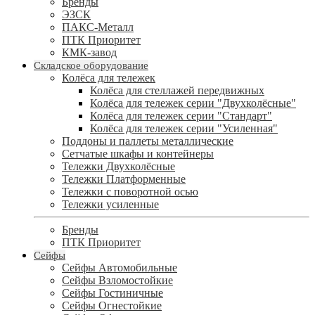
Бренды
ЭЗСК
ПАКС-Металл
ПТК Приоритет
КМК-завод
Складское оборудование
Колёса для тележек
Колёса для стеллажей передвижных
Колёса для тележек серии "Двухколёсные"
Колёса для тележек серии "Стандарт"
Колёса для тележек серии "Усиленная"
Поддоны и паллеты металлические
Сетчатые шкафы и контейнеры
Тележки Двухколёсные
Тележки Платформенные
Тележки с поворотной осью
Тележки усиленные
Бренды
ПТК Приоритет
Сейфы
Сейфы Автомобильные
Сейфы Взломостойкие
Сейфы Гостиничные
Сейфы Огнестойкие