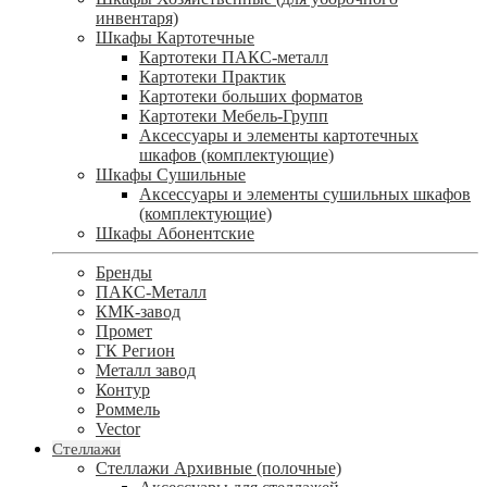
инвентаря)
Шкафы Картотечные
Картотеки ПАКС-металл
Картотеки Практик
Картотеки больших форматов
Картотеки Мебель-Групп
Аксессуары и элементы картотечных
шкафов (комплектующие)
Шкафы Сушильные
Аксессуары и элементы сушильных шкафов
(комплектующие)
Шкафы Абонентские
Бренды
ПАКС-Металл
КМК-завод
Промет
ГК Регион
Металл завод
Контур
Роммель
Vector
Стеллажи
Стеллажи Архивные (полочные)