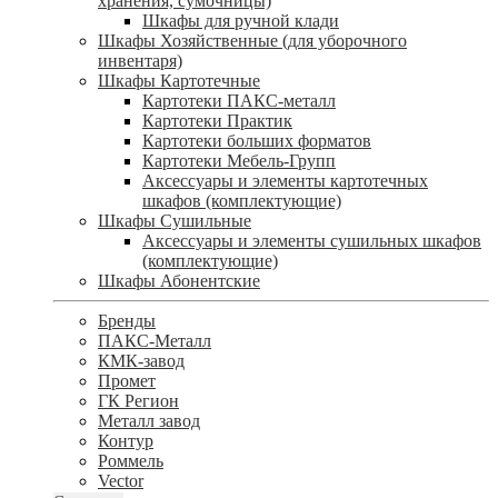
хранения, сумочницы)
Шкафы для ручной клади
Шкафы Хозяйственные (для уборочного
инвентаря)
Шкафы Картотечные
Картотеки ПАКС-металл
Картотеки Практик
Картотеки больших форматов
Картотеки Мебель-Групп
Аксессуары и элементы картотечных
шкафов (комплектующие)
Шкафы Сушильные
Аксессуары и элементы сушильных шкафов
(комплектующие)
Шкафы Абонентские
Бренды
ПАКС-Металл
КМК-завод
Промет
ГК Регион
Металл завод
Контур
Роммель
Vector