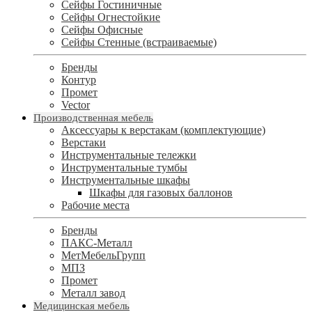
Сейфы Гостиничные
Сейфы Огнестойкие
Сейфы Офисные
Сейфы Стенные (встраиваемые)
Бренды
Контур
Промет
Vector
Производственная мебель
Аксессуары к верстакам (комплектующие)
Верстаки
Инструментальные тележки
Инструментальные тумбы
Инструментальные шкафы
Шкафы для газовых баллонов
Рабочие места
Бренды
ПАКС-Металл
МетМебельГрупп
МПЗ
Промет
Металл завод
Медицинская мебель