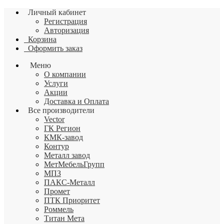
Личный кабинет
Регистрация
Авторизация
Корзина
Оформить заказ
Меню
О компании
Услуги
Акции
Доставка и Оплата
Все производители
Vector
ГК Регион
КМК-завод
Контур
Металл завод
МетМебельГрупп
МПЗ
ПАКС-Металл
Промет
ПТК Приоритет
Роммель
Титан Мета