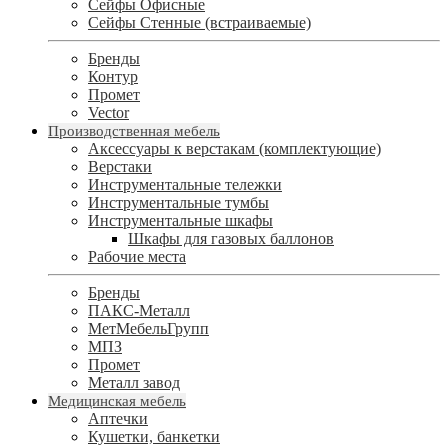
Сейфы Офисные
Сейфы Стенные (встраиваемые)
Бренды
Контур
Промет
Vector
Производственная мебель
Аксессуары к верстакам (комплектующие)
Верстаки
Инструментальные тележки
Инструментальные тумбы
Инструментальные шкафы
Шкафы для газовых баллонов
Рабочие места
Бренды
ПАКС-Металл
МетМебельГрупп
МПЗ
Промет
Металл завод
Медицинская мебель
Аптечки
Кушетки, банкетки