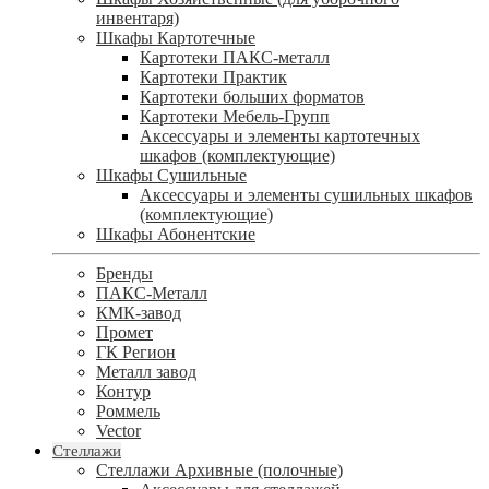
инвентаря)
Шкафы Картотечные
Картотеки ПАКС-металл
Картотеки Практик
Картотеки больших форматов
Картотеки Мебель-Групп
Аксессуары и элементы картотечных
шкафов (комплектующие)
Шкафы Сушильные
Аксессуары и элементы сушильных шкафов
(комплектующие)
Шкафы Абонентские
Бренды
ПАКС-Металл
КМК-завод
Промет
ГК Регион
Металл завод
Контур
Роммель
Vector
Стеллажи
Стеллажи Архивные (полочные)