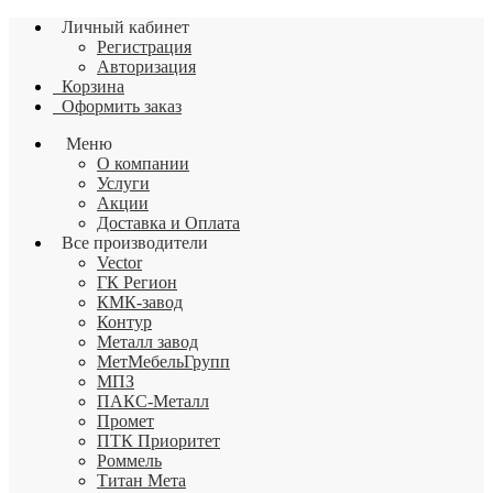
Личный кабинет
Регистрация
Авторизация
Корзина
Оформить заказ
Меню
О компании
Услуги
Акции
Доставка и Оплата
Все производители
Vector
ГК Регион
КМК-завод
Контур
Металл завод
МетМебельГрупп
МПЗ
ПАКС-Металл
Промет
ПТК Приоритет
Роммель
Титан Мета