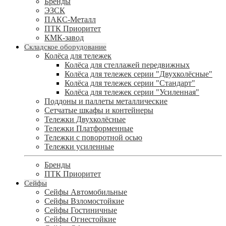
Бренды
ЭЗСК
ПАКС-Металл
ПТК Приоритет
КМК-завод
Складское оборудование
Колёса для тележек
Колёса для стеллажей передвижных
Колёса для тележек серии "Двухколёсные"
Колёса для тележек серии "Стандарт"
Колёса для тележек серии "Усиленная"
Поддоны и паллеты металлические
Сетчатые шкафы и контейнеры
Тележки Двухколёсные
Тележки Платформенные
Тележки с поворотной осью
Тележки усиленные
Бренды
ПТК Приоритет
Сейфы
Сейфы Автомобильные
Сейфы Взломостойкие
Сейфы Гостиничные
Сейфы Огнестойкие