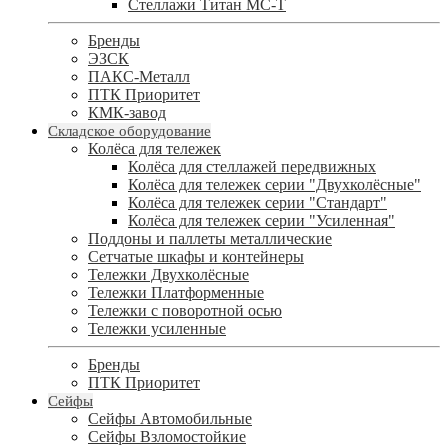
Стеллажи Титан МС-Т
Бренды
ЭЗСК
ПАКС-Металл
ПТК Приоритет
КМК-завод
Складское оборудование
Колёса для тележек
Колёса для стеллажей передвижных
Колёса для тележек серии "Двухколёсные"
Колёса для тележек серии "Стандарт"
Колёса для тележек серии "Усиленная"
Поддоны и паллеты металлические
Сетчатые шкафы и контейнеры
Тележки Двухколёсные
Тележки Платформенные
Тележки с поворотной осью
Тележки усиленные
Бренды
ПТК Приоритет
Сейфы
Сейфы Автомобильные
Сейфы Взломостойкие