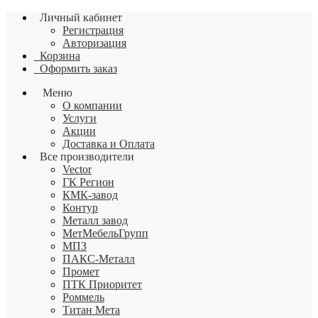
Личный кабинет
Регистрация
Авторизация
Корзина
Оформить заказ
Меню
О компании
Услуги
Акции
Доставка и Оплата
Все производители
Vector
ГК Регион
КМК-завод
Контур
Металл завод
МетМебельГрупп
МПЗ
ПАКС-Металл
Промет
ПТК Приоритет
Роммель
Титан Мета