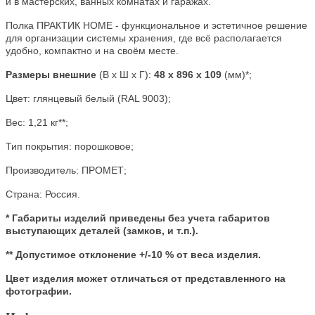
и в мастерских, ванных комнатах и гаражах.
Полка ПРАКТИК HOME - функциональное и эстетичное решение
для организации системы хранения, где всё располагается
удобно, компактно и на своём месте.
Размеры внешние
(В х Ш х Г):
48 x 896 x 109
(мм)*;
Цвет:
глянцевый белый (RAL 9003)
;
Вес: 1,21
кг**;
Тип покрытия: порошковое;
Производитель:
ПРОМЕТ;
Страна:
Россия
.
* Габариты изделий приведены без учета габаритов
выступающих деталей (замков, и т.п.).
** Допустимое отклонение +/-10 % от веса изделия.
Цвет изделия может отличаться от представленного на
фотографии.