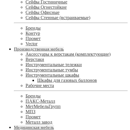
Сейфы Гостиничные
Сейфы Огнестойкие
Сейфы Офисные
Сейфы Стенные (встраиваемые)
Бренды
Контур
Промет
Vector
Производственная мебель
Аксессуары к верстакам (комплектующие)
Верстаки
Инструментальные тележки
Инструментальные тумбы
Инструментальные шкафы
Шкафы для газовых баллонов
Рабочие места
Бренды
ПАКС-Металл
МетМебельГрупп
МПЗ
Промет
Металл завод
Медицинская мебель