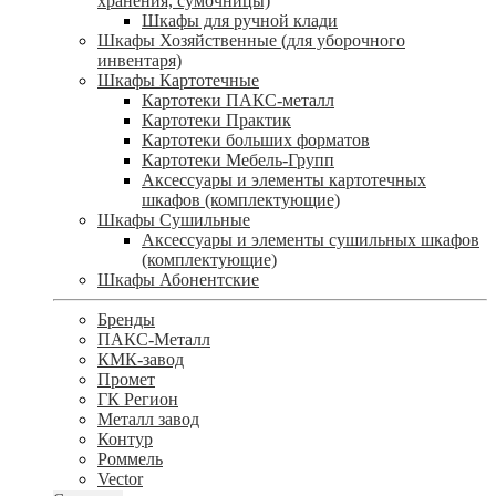
хранения, сумочницы)
Шкафы для ручной клади
Шкафы Хозяйственные (для уборочного
инвентаря)
Шкафы Картотечные
Картотеки ПАКС-металл
Картотеки Практик
Картотеки больших форматов
Картотеки Мебель-Групп
Аксессуары и элементы картотечных
шкафов (комплектующие)
Шкафы Сушильные
Аксессуары и элементы сушильных шкафов
(комплектующие)
Шкафы Абонентские
Бренды
ПАКС-Металл
КМК-завод
Промет
ГК Регион
Металл завод
Контур
Роммель
Vector