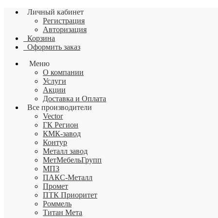
Личный кабинет
Регистрация
Авторизация
Корзина
Оформить заказ
Меню
О компании
Услуги
Акции
Доставка и Оплата
Все производители
Vector
ГК Регион
КМК-завод
Контур
Металл завод
МетМебельГрупп
МПЗ
ПАКС-Металл
Промет
ПТК Приоритет
Роммель
Титан Мета