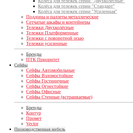
Колёса для тележек серии "Двухколёсные"
Колёса для тележек серии "Стандарт"
Колёса для тележек серии "Усиленная"
Поддоны и паллеты металлические
Сетчатые шкафы и контейнеры
Тележки Двухколёсные
Тележки Платформенные
Тележки с поворотной осью
Тележки усиленные
Бренды
ПТК Приоритет
Сейфы
Сейфы Автомобильные
Сейфы Взломостойкие
Сейфы Гостиничные
Сейфы Огнестойкие
Сейфы Офисные
Сейфы Стенные (встраиваемые)
Бренды
Контур
Промет
Vector
Производственная мебель