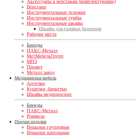
Аксессуары к верстакам (комплектующие)
Верстаки
Инструментальные тележки
Инструментальные тумбы
Инструментальные шкафы
Шкафы для газовых баллонов
Рабочие места
Бренды
ПАКС-Металл
МетМебельГрупп
МПЗ
Промет
Металл завод
Медицинская мебель
Аптечки
Кушетки, банкетки
Шкафы медицинские
Бренды
ПАКС-Металл
Роммель
Прочие изделия
Вешалки групповые
Вешалки напольные