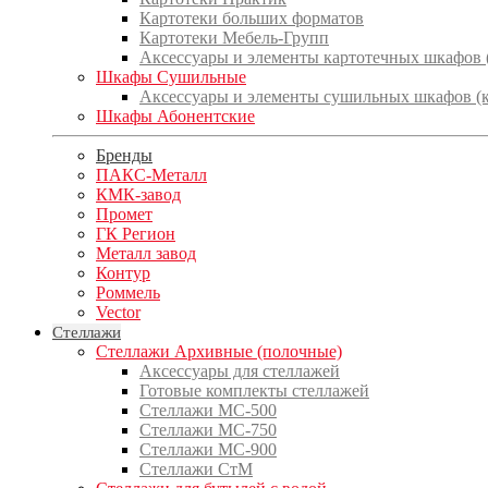
Картотеки больших форматов
Картотеки Мебель-Групп
Аксессуары и элементы картотечных шкафов
Шкафы Сушильные
Аксессуары и элементы сушильных шкафов (
Шкафы Абонентские
Бренды
ПАКС-Металл
КМК-завод
Промет
ГК Регион
Металл завод
Контур
Роммель
Vector
Стеллажи
Стеллажи Архивные (полочные)
Аксессуары для стеллажей
Готовые комплекты стеллажей
Стеллажи МС-500
Стеллажи МС-750
Стеллажи МС-900
Стеллажи СтМ