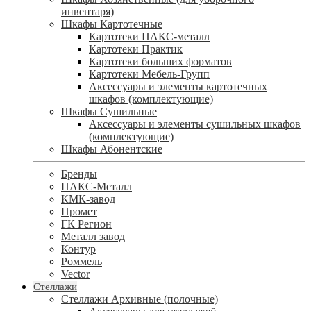
инвентаря)
Шкафы Картотечные
Картотеки ПАКС-металл
Картотеки Практик
Картотеки больших форматов
Картотеки Мебель-Групп
Аксессуары и элементы картотечных
шкафов (комплектующие)
Шкафы Сушильные
Аксессуары и элементы сушильных шкафов
(комплектующие)
Шкафы Абонентские
Бренды
ПАКС-Металл
КМК-завод
Промет
ГК Регион
Металл завод
Контур
Роммель
Vector
Стеллажи
Стеллажи Архивные (полочные)