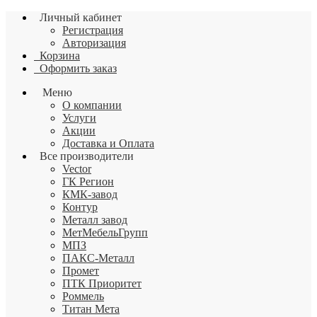
Личный кабинет
Регистрация
Авторизация
Корзина
Оформить заказ
Меню
О компании
Услуги
Акции
Доставка и Оплата
Все производители
Vector
ГК Регион
КМК-завод
Контур
Металл завод
МетМебельГрупп
МПЗ
ПАКС-Металл
Промет
ПТК Приоритет
Роммель
Титан Мета