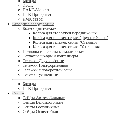
Бренды
ЭЗСК
ПАКС-Металл
ПТК Приоритет
КМК-завод
Складское оборудование
Колёса для тележек
Колёса для стеллажей передвижных
Колёса для тележек серии "Двухколёсные"
Колёса для тележек серии "Стандарт"
Колёса для тележек серии "Усиленная"
Поддоны и паллеты металлические
Сетчатые шкафы и контейнеры
Тележки Двухколёсные
Тележки Платформенные
Тележки с поворотной осью
Тележки усиленные
Бренды
ПТК Приоритет
Сейфы
Сейфы Автомобильные
Сейфы Взломостойкие
Сейфы Гостиничные
Сейфы Огнестойкие