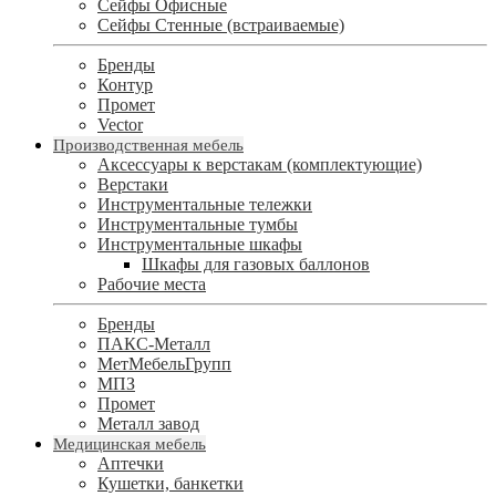
Сейфы Офисные
Сейфы Стенные (встраиваемые)
Бренды
Контур
Промет
Vector
Производственная мебель
Аксессуары к верстакам (комплектующие)
Верстаки
Инструментальные тележки
Инструментальные тумбы
Инструментальные шкафы
Шкафы для газовых баллонов
Рабочие места
Бренды
ПАКС-Металл
МетМебельГрупп
МПЗ
Промет
Металл завод
Медицинская мебель
Аптечки
Кушетки, банкетки