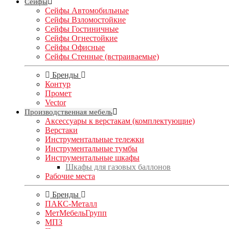
Сейфы
Сейфы Автомобильные
Сейфы Взломостойкие
Сейфы Гостиничные
Сейфы Огнестойкие
Сейфы Офисные
Сейфы Стенные (встраиваемые)
Бренды
Контур
Промет
Vector
Производственная мебель
Аксессуары к верстакам (комплектующие)
Верстаки
Инструментальные тележки
Инструментальные тумбы
Инструментальные шкафы
Шкафы для газовых баллонов
Рабочие места
Бренды
ПАКС-Металл
МетМебельГрупп
МПЗ