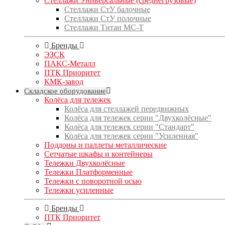
Стеллажи Универсальные (среднегрузовые)
Стеллажи СтУ балочные
Стеллажи СтУ полочные
Стеллажи Титан МС-Т
Бренды
ЭЗСК
ПАКС-Металл
ПТК Приоритет
КМК-завод
Складское оборудование
Колёса для тележек
Колёса для стеллажей передвижных
Колёса для тележек серии "Двухколёсные"
Колёса для тележек серии "Стандарт"
Колёса для тележек серии "Усиленная"
Поддоны и паллеты металлические
Сетчатые шкафы и контейнеры
Тележки Двухколёсные
Тележки Платформенные
Тележки с поворотной осью
Тележки усиленные
Бренды
ПТК Приоритет