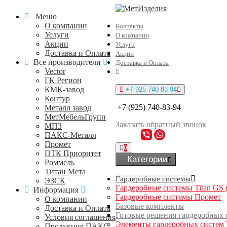
Меню
О компании
Контакты
Услуги
О компании
Акции
Услуги
Доставка и Оплата
Акции
Все производители
Доставка и Оплата
Vector
ГК Регион
КМК-завод
+7 925 740 83 94
Контур
+7 (925) 740-83-94
Металл завод
МетМебельГрупп
Заказать
обратный
звонок
МПЗ
ПАКС-Металл
Промет
0
ПТК Приоритет
Категории
Роммель
Титан Мета
Гардеробные системы
ЭЗСК
Гардеробные системы Titan GS 
Информация
Гардеробные системы Промет
О компании
Базовые комплекты
Доставка и Оплата
Готовые решения гардеробных 
Условия соглашения
Элементы гардеробных систем 
Продукция ПАКС