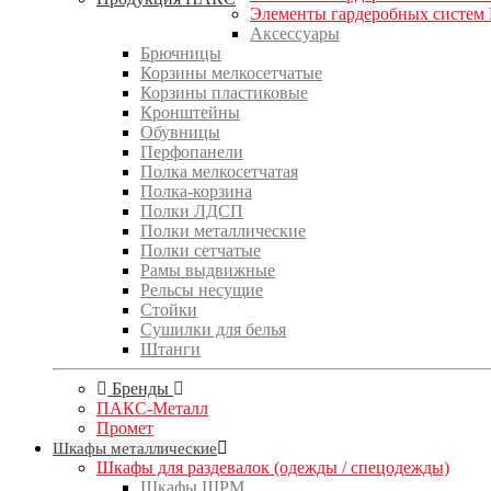
Элементы гардеробных систем
Аксессуары
Брючницы
Корзины мелкосетчатые
Корзины пластиковые
Кронштейны
Обувницы
Перфопанели
Полка мелкосетчатая
Полка-корзина
Полки ЛДСП
Полки металлические
Полки сетчатые
Рамы выдвижные
Рельсы несущие
Стойки
Сушилки для белья
Штанги
Бренды
ПАКС-Металл
Промет
Шкафы металлические
Шкафы для раздевалок (одежды / спецодежды)
Шкафы ШРМ