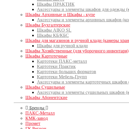
Шкафы ПРАКТИК
Аксессуары и элементы шкафов для одежды 
Шкафы Архивные и Шкафы - купе
Аксессуары и элементы архивных шкафов (к
Шкафы Бухгалтерские
Шкафы AIKO SL
Шкафы КБ/КБС
Шкафы для магазинов и ручной клади (камеры хра
Шкафы для ручной клади
Шкафы Хозяйственные (для уборочного инвентаря)
Шкафы Картотечные
Картотеки ПАКС-металл
Картотеки Практик
Картотеки больших форматов
Картотеки Мебель-Групп
Аксессуары и элементы картотечных шкафов
Шкафы Сушильные
Аксессуары и элементы сушильных шкафов (
Шкафы Абонентские
Бренды
ПАКС-Металл
КМК-завод
Промет
ГК Регион