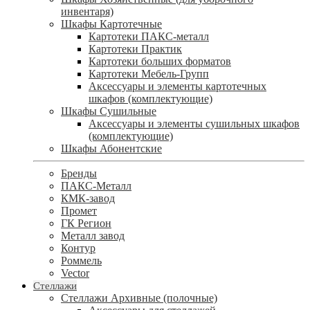
инвентаря)
Шкафы Картотечные
Картотеки ПАКС-металл
Картотеки Практик
Картотеки больших форматов
Картотеки Мебель-Групп
Аксессуары и элементы картотечных
шкафов (комплектующие)
Шкафы Сушильные
Аксессуары и элементы сушильных шкафов
(комплектующие)
Шкафы Абонентские
Бренды
ПАКС-Металл
КМК-завод
Промет
ГК Регион
Металл завод
Контур
Роммель
Vector
Стеллажи
Стеллажи Архивные (полочные)