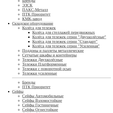
Бренды
ЭЗСК
ПАКС-Металл
ПТК Приоритет
КМК-завод
Складское оборудование
Колёса для тележек
Колёса для стеллажей передвижных
Колёса для тележек серии "Двухколёсные"
Колёса для тележек серии "Стандарт"
Колёса для тележек серии "Усиленная"
Поддоны и паллеты металлические
Сетчатые шкафы и контейнеры
Тележки Двухколёсные
Тележки Платформенные
Тележки с поворотной осью
Тележки усиленные
Бренды
ПТК Приоритет
Сейфы
Сейфы Автомобильные
Сейфы Взломостойкие
Сейфы Гостиничные
Сейфы Огнестойкие