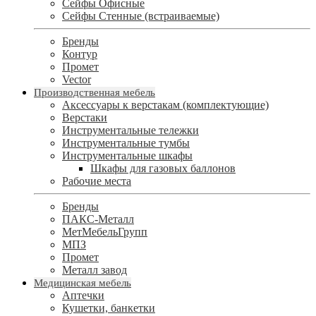
Сейфы Офисные
Сейфы Стенные (встраиваемые)
Бренды
Контур
Промет
Vector
Производственная мебель
Аксессуары к верстакам (комплектующие)
Верстаки
Инструментальные тележки
Инструментальные тумбы
Инструментальные шкафы
Шкафы для газовых баллонов
Рабочие места
Бренды
ПАКС-Металл
МетМебельГрупп
МПЗ
Промет
Металл завод
Медицинская мебель
Аптечки
Кушетки, банкетки