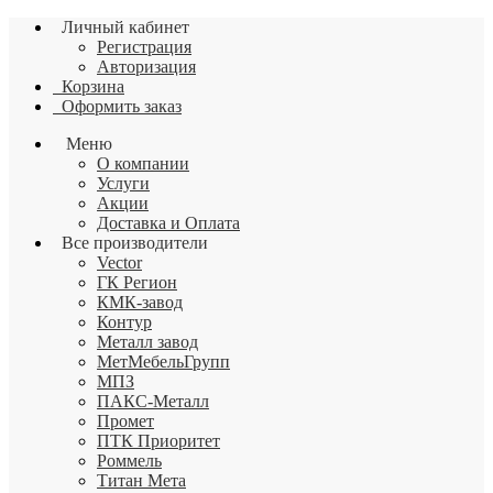
Личный кабинет
Регистрация
Авторизация
Корзина
Оформить заказ
Меню
О компании
Услуги
Акции
Доставка и Оплата
Все производители
Vector
ГК Регион
КМК-завод
Контур
Металл завод
МетМебельГрупп
МПЗ
ПАКС-Металл
Промет
ПТК Приоритет
Роммель
Титан Мета