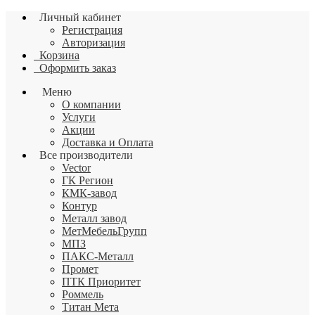
Личный кабинет
Регистрация
Авторизация
Корзина
Оформить заказ
Меню
О компании
Услуги
Акции
Доставка и Оплата
Все производители
Vector
ГК Регион
КМК-завод
Контур
Металл завод
МетМебельГрупп
МПЗ
ПАКС-Металл
Промет
ПТК Приоритет
Роммель
Титан Мета