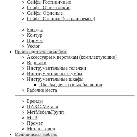
Сейфы Гостиничные
Сейфы Огнестойкие
Сейфы Офисные
Сейфы Стенные (встраиваемые)
Бренды
Контур
Промет
Vector
Производственная мебель
Аксессуары к верстакам (комплектующие)
Верстаки
Инструментальные тележки
Инструментальные тумбы
Инструментальные шкафы
Шкафы для газовых баллонов
Рабочие места
Бренды
ПАКС-Металл
МетМебельГрупп
МПЗ
Промет
Металл завод
Медицинская мебель