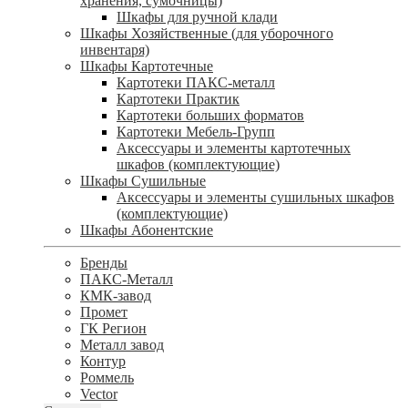
хранения, сумочницы)
Шкафы для ручной клади
Шкафы Хозяйственные (для уборочного
инвентаря)
Шкафы Картотечные
Картотеки ПАКС-металл
Картотеки Практик
Картотеки больших форматов
Картотеки Мебель-Групп
Аксессуары и элементы картотечных
шкафов (комплектующие)
Шкафы Сушильные
Аксессуары и элементы сушильных шкафов
(комплектующие)
Шкафы Абонентские
Бренды
ПАКС-Металл
КМК-завод
Промет
ГК Регион
Металл завод
Контур
Роммель
Vector