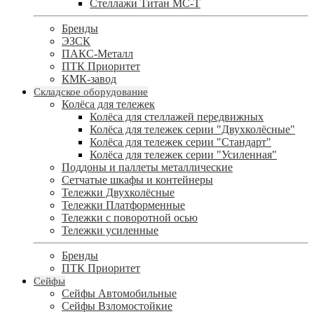
Стеллажи Титан МС-Т
Бренды
ЭЗСК
ПАКС-Металл
ПТК Приоритет
КМК-завод
Складское оборудование
Колёса для тележек
Колёса для стеллажей передвижных
Колёса для тележек серии "Двухколёсные"
Колёса для тележек серии "Стандарт"
Колёса для тележек серии "Усиленная"
Поддоны и паллеты металлические
Сетчатые шкафы и контейнеры
Тележки Двухколёсные
Тележки Платформенные
Тележки с поворотной осью
Тележки усиленные
Бренды
ПТК Приоритет
Сейфы
Сейфы Автомобильные
Сейфы Взломостойкие