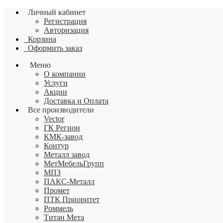
Личный кабинет
Регистрация
Авторизация
Корзина
Оформить заказ
Меню
О компании
Услуги
Акции
Доставка и Оплата
Все производители
Vector
ГК Регион
КМК-завод
Контур
Металл завод
МетМебельГрупп
МПЗ
ПАКС-Металл
Промет
ПТК Приоритет
Роммель
Титан Мета