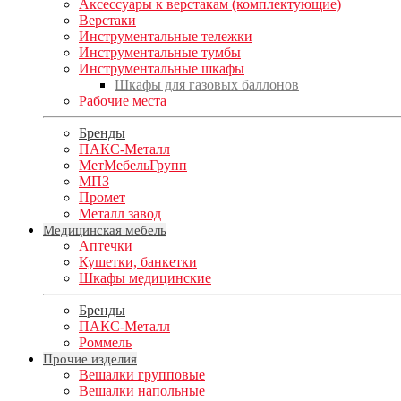
Аксессуары к верстакам (комплектующие)
Верстаки
Инструментальные тележки
Инструментальные тумбы
Инструментальные шкафы
Шкафы для газовых баллонов
Рабочие места
Бренды
ПАКС-Металл
МетМебельГрупп
МПЗ
Промет
Металл завод
Медицинская мебель
Аптечки
Кушетки, банкетки
Шкафы медицинские
Бренды
ПАКС-Металл
Роммель
Прочие изделия
Вешалки групповые
Вешалки напольные