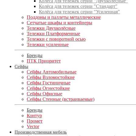
Колёса для тележек серии "Двухколёсные"
Колёса для тележек серии "Стандарт"
Колёса для тележек серии "Усиленная"
Поддоны и паллеты металлические
Сетчатые шкафы и контейнеры
Тележки Двухколёсные
Тележки Платформенные
Тележки с поворотной осью
Тележки усиленные
Бренды
ПТК Приоритет
Сейфы
Сейфы Автомобильные
Сейфы Взломостойкие
Сейфы Гостиничные
Сейфы Огнестойкие
Сейфы Офисные
Сейфы Стенные (встраиваемые)
Бренды
Контур
Промет
Vector
Производственная мебель