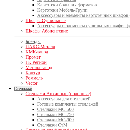
Картотеки больших форматов
Картотеки Мебель-Групп
Аксессуары и элементы картотечных шкафов
Шкафы Сушильные
Аксессуары и элементы сушильных шкафов (
Шкафы Абонентские
Бренды
ПАКС-Металл
КМК-завод
Промет
ГК Регион
Металл завод
Контур
Роммель
Vector
Стеллажи
Стеллажи Архивные (полочные)
Аксессуары для стеллажей
Готовые комплекты стеллажей
Стеллажи МС-500
Стеллажи МС-750
Стеллажи МС-900
Стеллажи СтМ