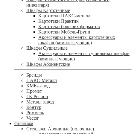
инвентаря)
Шкафы Картотечные
Картотеки ПАКС-металл
Картотеки Практик
Картотеки больших форматов
Картотеки Мебель-Групп
Аксессуары и элементы картотечных
шкафов (комплектующие)
Шкафы Сушильные
Аксессуары и элементы сушильных шкафов
(комплектующие)
Шкафы Абонентские
Бренды
ПАКС-Металл
КМК-завод
Промет
ГК Регион
Металл завод
Контур
Роммель
Vector
Стеллажи
Стеллажи Архивные (полочные)