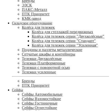
Бренды
ЭЗСК
ПАКС-Металл
ПТК Приоритет
КМК-завод
Складское оборудование
Колёса для тележек
Колёса для стеллажей передвижных
Колёса для тележек серии "Двухколёсные"
Колёса для тележек серии "Стандарт"
Колёса для тележек серии "Усиленная"
Поддоны и паллеты металлические
Сетчатые шкафы и контейнеры
Тележки Двухколёсные
Тележки Платформенные
Тележки с поворотной осью
Тележки усиленные
Бренды
ПТК Приоритет
Сейфы
Сейфы Автомобильные
Сейфы Взломостойкие
Сейфы Гостиничные
Сейфы Огнестойкие