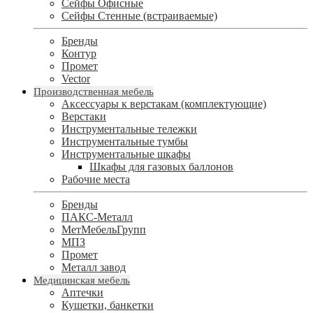
Сейфы Офисные
Сейфы Стенные (встраиваемые)
Бренды
Контур
Промет
Vector
Производственная мебель
Аксессуары к верстакам (комплектующие)
Верстаки
Инструментальные тележки
Инструментальные тумбы
Инструментальные шкафы
Шкафы для газовых баллонов
Рабочие места
Бренды
ПАКС-Металл
МетМебельГрупп
МПЗ
Промет
Металл завод
Медицинская мебель
Аптечки
Кушетки, банкетки