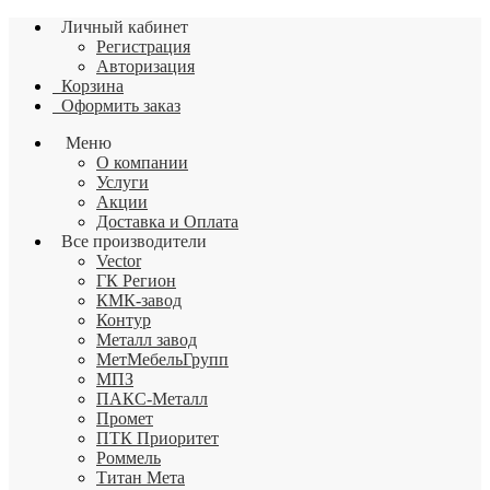
Личный кабинет
Регистрация
Авторизация
Корзина
Оформить заказ
Меню
О компании
Услуги
Акции
Доставка и Оплата
Все производители
Vector
ГК Регион
КМК-завод
Контур
Металл завод
МетМебельГрупп
МПЗ
ПАКС-Металл
Промет
ПТК Приоритет
Роммель
Титан Мета