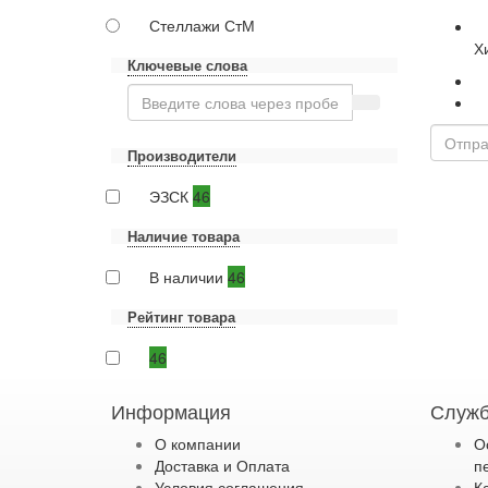
Стеллажи СтМ
Х
Ключевые слова
Производители
ЭЗСК
46
Наличие товара
В наличии
46
Рейтинг товара
46
Информация
Служб
О компании
О
Доставка и Оплата
п
Условия соглашения
К