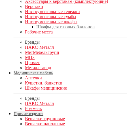
Аксессуары к верстакам (комплектующие)
Верстаки
Инструментальные тележки
Инструментальные тумбы
Инструментальные шкафы
Шкафы для газовых баллонов
Рабочие места
Бренды
ПАКС-Металл
МетМебельГрупп
МПЗ
Промет
Металл завод
Медицинская мебель
Аптечки
Кушетки, банкетки
Шкафы медицинские
Бренды
ПАКС-Металл
Роммель
Прочие изделия
Вешалки групповые
Вешалки напольные