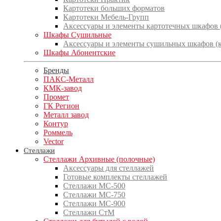
Картотеки больших форматов
Картотеки Мебель-Групп
Аксессуары и элементы картотечных шкафов
Шкафы Сушильные
Аксессуары и элементы сушильных шкафов (
Шкафы Абонентские
Бренды
ПАКС-Металл
КМК-завод
Промет
ГК Регион
Металл завод
Контур
Роммель
Vector
Стеллажи
Стеллажи Архивные (полочные)
Аксессуары для стеллажей
Готовые комплекты стеллажей
Стеллажи МС-500
Стеллажи МС-750
Стеллажи МС-900
Стеллажи СтМ