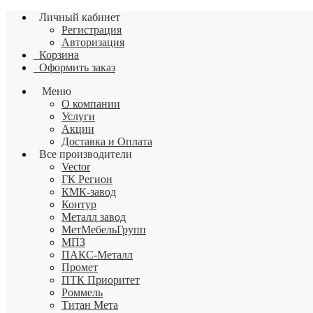
Личный кабинет
Регистрация
Авторизация
Корзина
Оформить заказ
Меню
О компании
Услуги
Акции
Доставка и Оплата
Все производители
Vector
ГК Регион
КМК-завод
Контур
Металл завод
МетМебельГрупп
МПЗ
ПАКС-Металл
Промет
ПТК Приоритет
Роммель
Титан Мета