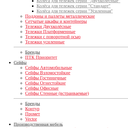
Колёса для тележек серии "Двухколёсные"
Колёса для тележек серии "Стандарт"
Колёса для тележек серии "Усиленная"
Поддоны и паллеты металлические
Сетчатые шкафы и контейнеры
Тележки Двухколёсные
Тележки Платформенные
Тележки с поворотной осью
Тележки усиленные
Бренды
ПТК Приоритет
Сейфы
Сейфы Автомобильные
Сейфы Взломостойкие
Сейфы Гостиничные
Сейфы Огнестойкие
Сейфы Офисные
Сейфы Стенные (встраиваемые)
Бренды
Контур
Промет
Vector
Производственная мебель