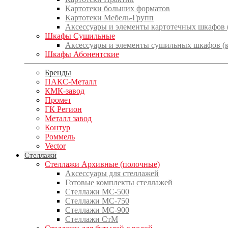
Картотеки больших форматов
Картотеки Мебель-Групп
Аксессуары и элементы картотечных шкафов
Шкафы Сушильные
Аксессуары и элементы сушильных шкафов (
Шкафы Абонентские
Бренды
ПАКС-Металл
КМК-завод
Промет
ГК Регион
Металл завод
Контур
Роммель
Vector
Стеллажи
Стеллажи Архивные (полочные)
Аксессуары для стеллажей
Готовые комплекты стеллажей
Стеллажи МС-500
Стеллажи МС-750
Стеллажи МС-900
Стеллажи СтМ