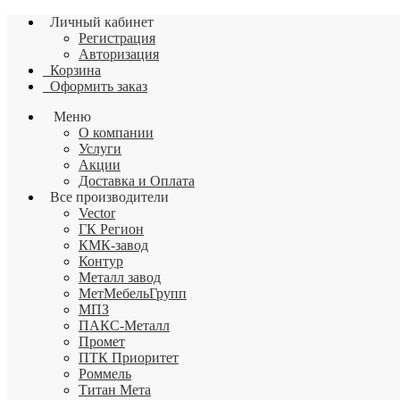
Личный кабинет
Регистрация
Авторизация
Корзина
Оформить заказ
Меню
О компании
Услуги
Акции
Доставка и Оплата
Все производители
Vector
ГК Регион
КМК-завод
Контур
Металл завод
МетМебельГрупп
МПЗ
ПАКС-Металл
Промет
ПТК Приоритет
Роммель
Титан Мета