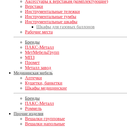
Аксессуары к верстакам (комплектующие)
Верстаки
Инструментальные тележки
Инструментальные тумбы
Инструментальные шкафы
Шкафы для газовых баллонов
Рабочие места
Бренды
ПАКС-Металл
МетМебельГрупп
МПЗ
Промет
Металл завод
Медицинская мебель
Аптечки
Кушетки, банкетки
Шкафы медицинские
Бренды
ПАКС-Металл
Роммель
Прочие изделия
Вешалки групповые
Вешалки напольные