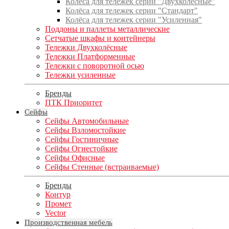
Колёса для тележек серии "Двухколёсные"
Колёса для тележек серии "Стандарт"
Колёса для тележек серии "Усиленная"
Поддоны и паллеты металлические
Сетчатые шкафы и контейнеры
Тележки Двухколёсные
Тележки Платформенные
Тележки с поворотной осью
Тележки усиленные
Бренды
ПТК Приоритет
Сейфы
Сейфы Автомобильные
Сейфы Взломостойкие
Сейфы Гостиничные
Сейфы Огнестойкие
Сейфы Офисные
Сейфы Стенные (встраиваемые)
Бренды
Контур
Промет
Vector
Производственная мебель