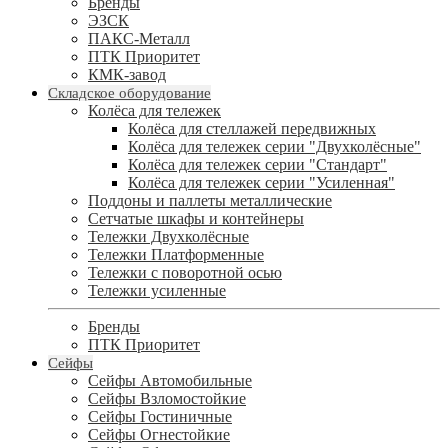
Бренды
ЭЗСК
ПАКС-Металл
ПТК Приоритет
КМК-завод
Складское оборудование
Колёса для тележек
Колёса для стеллажей передвижных
Колёса для тележек серии "Двухколёсные"
Колёса для тележек серии "Стандарт"
Колёса для тележек серии "Усиленная"
Поддоны и паллеты металлические
Сетчатые шкафы и контейнеры
Тележки Двухколёсные
Тележки Платформенные
Тележки с поворотной осью
Тележки усиленные
Бренды
ПТК Приоритет
Сейфы
Сейфы Автомобильные
Сейфы Взломостойкие
Сейфы Гостиничные
Сейфы Огнестойкие