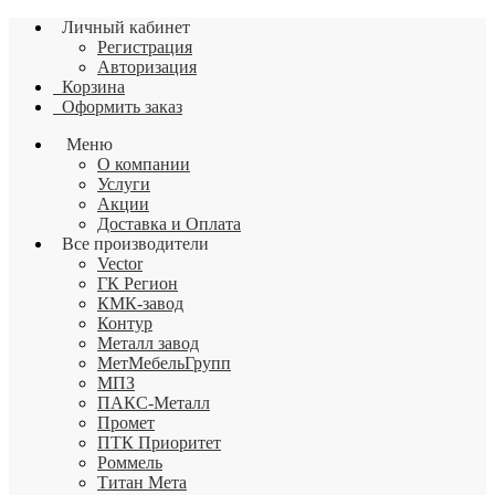
Личный кабинет
Регистрация
Авторизация
Корзина
Оформить заказ
Меню
О компании
Услуги
Акции
Доставка и Оплата
Все производители
Vector
ГК Регион
КМК-завод
Контур
Металл завод
МетМебельГрупп
МПЗ
ПАКС-Металл
Промет
ПТК Приоритет
Роммель
Титан Мета