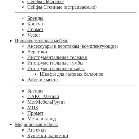
Сейфы Офисные
Сейфы Стенные (встраиваемые)
Бренды
Контур
Промет
Vector
Производственная мебель
Аксессуары к верстакам (комплектующие)
Верстаки
Инструментальные тележки
Инструментальные тумбы
Инструментальные шкафы
Шкафы для газовых баллонов
Рабочие места
Бренды
ПАКС-Металл
МетМебельГрупп
МПЗ
Промет
Металл завод
Медицинская мебель
Аптечки
Кушетки, банкетки