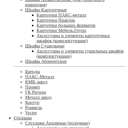
инвентаря)
Шкафы Картотечные
Картотеки ПАКС-металл
Картотеки Практик
Картотеки больших форматов
Картотеки Мебель-Групп
Аксессуары и элементы картотечных
шкафов (комплектующие)
Шкафы Сушильные
Аксессуары и элементы сушильных шкафов
(комплектующие)
Шкафы Абонентские
Бренды
ПАКС-Металл
КМК-завод
Промет
ГК Регион
Металл завод
Контур
Роммель
Vector
Стеллажи
Стеллажи Архивные (полочные)