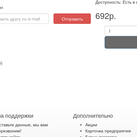
Доступность: Есть в
ит
692р.
Отправить
)
а поддержки
Дополнительно
ставьте данные, мы вам
Акции
ерезвоним!
Карточка предприятия
арта сайта
Бланк договора