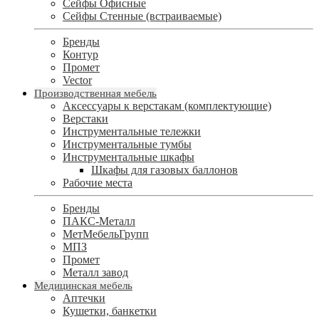
Сейфы Офисные
Сейфы Стенные (встраиваемые)
Бренды
Контур
Промет
Vector
Производственная мебель
Аксессуары к верстакам (комплектующие)
Верстаки
Инструментальные тележки
Инструментальные тумбы
Инструментальные шкафы
Шкафы для газовых баллонов
Рабочие места
Бренды
ПАКС-Металл
МетМебельГрупп
МПЗ
Промет
Металл завод
Медицинская мебель
Аптечки
Кушетки, банкетки