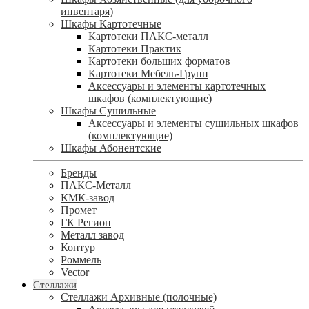
инвентаря)
Шкафы Картотечные
Картотеки ПАКС-металл
Картотеки Практик
Картотеки больших форматов
Картотеки Мебель-Групп
Аксессуары и элементы картотечных
шкафов (комплектующие)
Шкафы Сушильные
Аксессуары и элементы сушильных шкафов
(комплектующие)
Шкафы Абонентские
Бренды
ПАКС-Металл
КМК-завод
Промет
ГК Регион
Металл завод
Контур
Роммель
Vector
Стеллажи
Стеллажи Архивные (полочные)