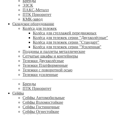
Бренды
ЭЗСК
ПАКС-Металл
ПТК Приоритет
КМК-завод
Складское оборудование
Колёса для тележек
Колёса для стеллажей передвижных
Колёса для тележек серии "Двухколёсные"
Колёса для тележек серии "Стандарт"
Колёса для тележек серии "Усиленная"
Поддоны и паллеты металлические
Сетчатые шкафы и контейнеры
Тележки Двухколёсные
Тележки Платформенные
Тележки с поворотной осью
Тележки усиленные
Бренды
ПТК Приоритет
Сейфы
Сейфы Автомобильные
Сейфы Взломостойкие
Сейфы Гостиничные
Сейфы Огнестойкие