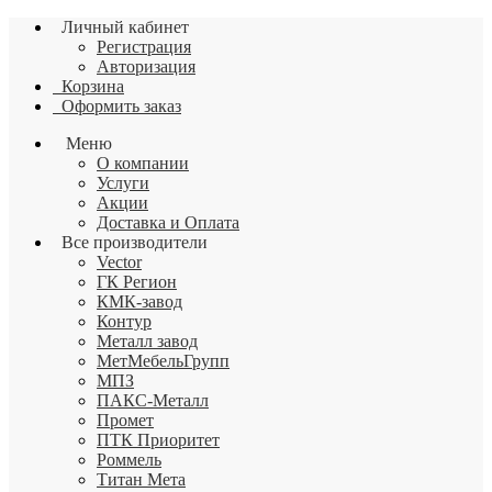
Личный кабинет
Регистрация
Авторизация
Корзина
Оформить заказ
Меню
О компании
Услуги
Акции
Доставка и Оплата
Все производители
Vector
ГК Регион
КМК-завод
Контур
Металл завод
МетМебельГрупп
МПЗ
ПАКС-Металл
Промет
ПТК Приоритет
Роммель
Титан Мета