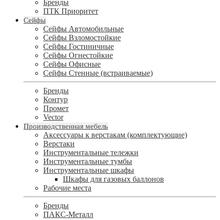
Бренды
ПТК Приоритет
Сейфы
Сейфы Автомобильные
Сейфы Взломостойкие
Сейфы Гостиничные
Сейфы Огнестойкие
Сейфы Офисные
Сейфы Стенные (встраиваемые)
Бренды
Контур
Промет
Vector
Производственная мебель
Аксессуары к верстакам (комплектующие)
Верстаки
Инструментальные тележки
Инструментальные тумбы
Инструментальные шкафы
Шкафы для газовых баллонов
Рабочие места
Бренды
ПАКС-Металл