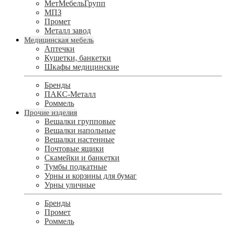
МетМебельГрупп
МПЗ
Промет
Металл завод
Медицинская мебель
Аптечки
Кушетки, банкетки
Шкафы медицинские
Бренды
ПАКС-Металл
Роммель
Прочие изделия
Вешалки групповые
Вешалки напольные
Вешалки настенные
Почтовые ящики
Скамейки и банкетки
Тумбы подкатные
Урны и корзины для бумаг
Урны уличные
Бренды
Промет
Роммель