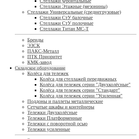
Стеллажи Фронтальные
Стеллажи Этажные (мезонины)
Стеллажи Универсальные (среднегрузовые)
Стеллажи СтУ балочные
Стеллажи СтУ полочные
Стеллажи Титан МС-Т
Бренды
ЭЗСК
ПАКС-Металл
ПТК Приоритет
КМК-завод
Складское оборудование
Колёса для тележек
Колёса для стеллажей передвижных
Колёса для тележек серии "Двухколёсные"
Колёса для тележек серии "Стандарт"
Колёса для тележек серии "Усиленная"
Поддоны и паллеты металлические
Сетчатые шкафы и контейнеры
Тележки Двухколёсные
Тележки Платформенные
Тележки с поворотной осью
Тележки усиленные