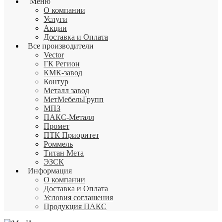
Меню
О компании
Услуги
Акции
Доставка и Оплата
Все производители
Vector
ГК Регион
КМК-завод
Контур
Металл завод
МетМебельГрупп
МПЗ
ПАКС-Металл
Промет
ПТК Приоритет
Роммель
Титан Мета
ЭЗСК
Информация
О компании
Доставка и Оплата
Условия соглашения
Продукция ПАКС