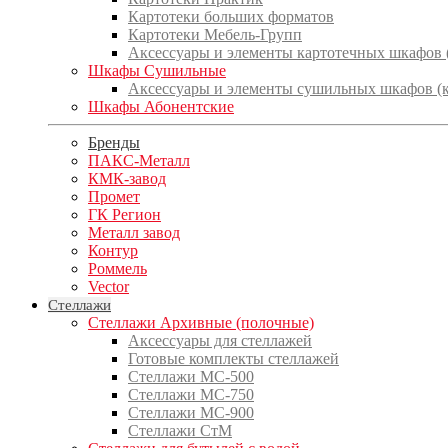
Картотеки больших форматов
Картотеки Мебель-Групп
Аксессуары и элементы картотечных шкафов
Шкафы Сушильные
Аксессуары и элементы сушильных шкафов (
Шкафы Абонентские
Бренды
ПАКС-Металл
КМК-завод
Промет
ГК Регион
Металл завод
Контур
Роммель
Vector
Стеллажи
Стеллажи Архивные (полочные)
Аксессуары для стеллажей
Готовые комплекты стеллажей
Стеллажи МС-500
Стеллажи МС-750
Стеллажи МС-900
Стеллажи СтМ