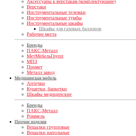
Аксессуары к верстакам (комплектующие)
Верстаки
Инструментальные тележки
Инструментальные тумбы
Инструментальные шкафы
Шкафы для газовых баллонов
Рабочие места
Бренды
ПАКС-Металл
МетМебельГрупп
МПЗ
Промет
Металл завод
Медицинская мебель
Аптечки
Кушетки, банкетки
Шкафы медицинские
Бренды
ПАКС-Металл
Роммель
Прочие изделия
Вешалки групповые
Вешалки напольные