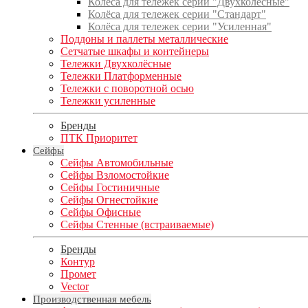
Колёса для тележек серии "Двухколёсные"
Колёса для тележек серии "Стандарт"
Колёса для тележек серии "Усиленная"
Поддоны и паллеты металлические
Сетчатые шкафы и контейнеры
Тележки Двухколёсные
Тележки Платформенные
Тележки с поворотной осью
Тележки усиленные
Бренды
ПТК Приоритет
Сейфы
Сейфы Автомобильные
Сейфы Взломостойкие
Сейфы Гостиничные
Сейфы Огнестойкие
Сейфы Офисные
Сейфы Стенные (встраиваемые)
Бренды
Контур
Промет
Vector
Производственная мебель