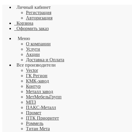
Личный кабинет
Регистрация
Авторизация
Корзина
Оформить заказ
Меню
О компании
Услуги
Акции
Доставка и Оплата
Все производители
Vector
ГК Регион
КМК-завод
Контур
Металл завод
МетМебельГрупп
МПЗ
ПАКС-Металл
Промет
ПТК Приоритет
Роммель
Титан Мета