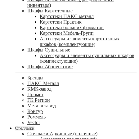
инвентаря)
Шкафы Картотечные
Картотеки ПАКС-металл
Картотеки Практик
Картотеки больших форматов
Картотеки Мебель-Групп
Аксессуары и элементы картотечных
шкафов (комплектующие)
Шкафы Сушильные
Аксессуары и элементы сушильных шкафов
(комплектующие)
Шкафы Абонентские
Бренды
ПАКС-Металл
КМК-завод
Промет
ГК Регион
Металл завод
Контур
Роммель
Vector
Стеллажи
Стеллажи Архивные (полочные)