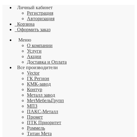
Личный кабинет
Регистрация
Авторизация
Корзина
Оформить заказ
Меню
О компании
Услуги
Акции
Доставка и Оплата
Все производители
Vector
ГК Регион
КМК-завод
Контур
Металл завод
МетМебельГрупп
МПЗ
ПАКС-Металл
Промет
ПТК Приоритет
Роммель
Титан Мета