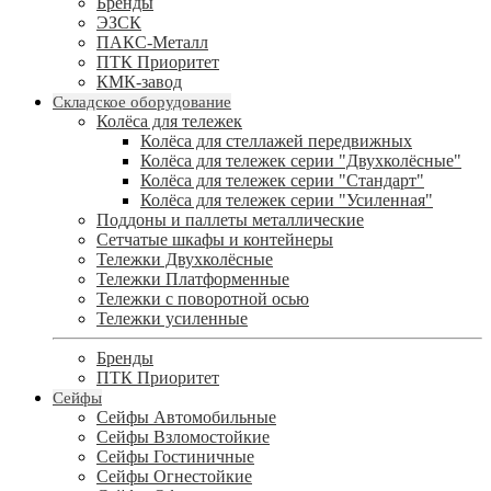
Бренды
ЭЗСК
ПАКС-Металл
ПТК Приоритет
КМК-завод
Складское оборудование
Колёса для тележек
Колёса для стеллажей передвижных
Колёса для тележек серии "Двухколёсные"
Колёса для тележек серии "Стандарт"
Колёса для тележек серии "Усиленная"
Поддоны и паллеты металлические
Сетчатые шкафы и контейнеры
Тележки Двухколёсные
Тележки Платформенные
Тележки с поворотной осью
Тележки усиленные
Бренды
ПТК Приоритет
Сейфы
Сейфы Автомобильные
Сейфы Взломостойкие
Сейфы Гостиничные
Сейфы Огнестойкие