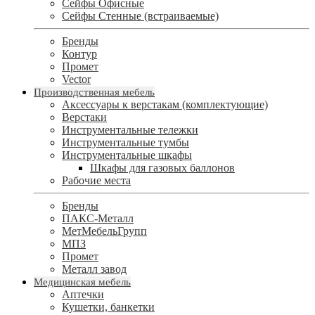
Сейфы Офисные
Сейфы Стенные (встраиваемые)
Бренды
Контур
Промет
Vector
Производственная мебель
Аксессуары к верстакам (комплектующие)
Верстаки
Инструментальные тележки
Инструментальные тумбы
Инструментальные шкафы
Шкафы для газовых баллонов
Рабочие места
Бренды
ПАКС-Металл
МетМебельГрупп
МПЗ
Промет
Металл завод
Медицинская мебель
Аптечки
Кушетки, банкетки