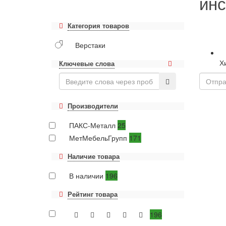
ин
Категория товаров
Верстаки
Х
Ключевые слова
Производители
ПАКС-Металл
25
МетМебельГрупп
171
Наличие товара
В наличии
196
Рейтинг товара
196