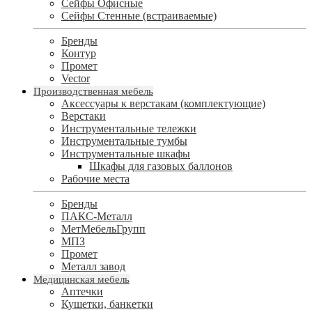
Сейфы Офисные
Сейфы Стенные (встраиваемые)
Бренды
Контур
Промет
Vector
Производственная мебель
Аксессуары к верстакам (комплектующие)
Верстаки
Инструментальные тележки
Инструментальные тумбы
Инструментальные шкафы
Шкафы для газовых баллонов
Рабочие места
Бренды
ПАКС-Металл
МетМебельГрупп
МПЗ
Промет
Металл завод
Медицинская мебель
Аптечки
Кушетки, банкетки