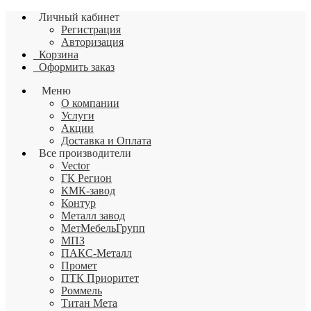
Личный кабинет
Регистрация
Авторизация
Корзина
Оформить заказ
Меню
О компании
Услуги
Акции
Доставка и Оплата
Все производители
Vector
ГК Регион
КМК-завод
Контур
Металл завод
МетМебельГрупп
МПЗ
ПАКС-Металл
Промет
ПТК Приоритет
Роммель
Титан Мета