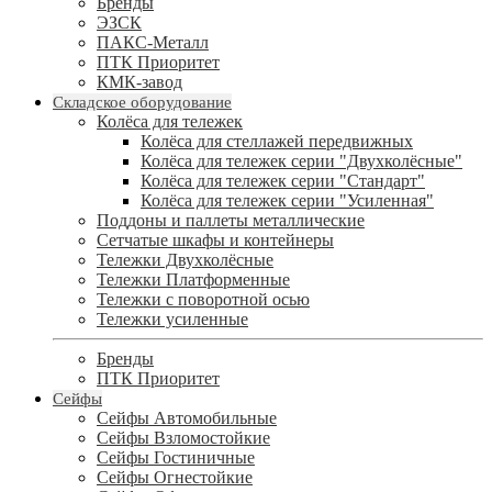
Бренды
ЭЗСК
ПАКС-Металл
ПТК Приоритет
КМК-завод
Складское оборудование
Колёса для тележек
Колёса для стеллажей передвижных
Колёса для тележек серии "Двухколёсные"
Колёса для тележек серии "Стандарт"
Колёса для тележек серии "Усиленная"
Поддоны и паллеты металлические
Сетчатые шкафы и контейнеры
Тележки Двухколёсные
Тележки Платформенные
Тележки с поворотной осью
Тележки усиленные
Бренды
ПТК Приоритет
Сейфы
Сейфы Автомобильные
Сейфы Взломостойкие
Сейфы Гостиничные
Сейфы Огнестойкие