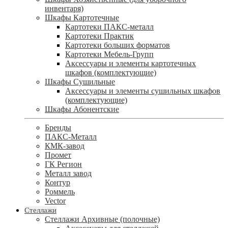
инвентаря)
Шкафы Картотечные
Картотеки ПАКС-металл
Картотеки Практик
Картотеки больших форматов
Картотеки Мебель-Групп
Аксессуары и элементы картотечных
шкафов (комплектующие)
Шкафы Сушильные
Аксессуары и элементы сушильных шкафов
(комплектующие)
Шкафы Абонентские
Бренды
ПАКС-Металл
КМК-завод
Промет
ГК Регион
Металл завод
Контур
Роммель
Vector
Стеллажи
Стеллажи Архивные (полочные)