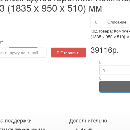
 (1835 х 950 х 510) мм
Описание
Код товара: Компле
(1835 х 950 х 510) 
ит
39116р.
Loading...
Отправить
а поддержки
Дополнительно
ставьте данные, мы вам
Акции