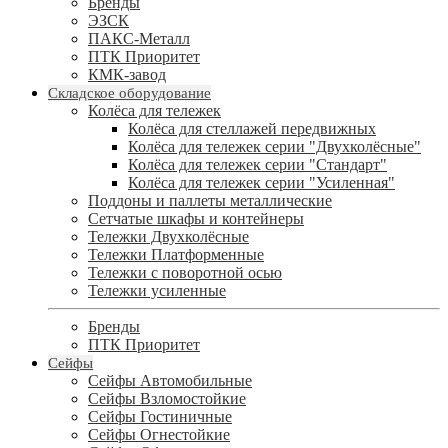
Бренды
ЭЗСК
ПАКС-Металл
ПТК Приоритет
КМК-завод
Складское оборудование
Колёса для тележек
Колёса для стеллажей передвижных
Колёса для тележек серии "Двухколёсные"
Колёса для тележек серии "Стандарт"
Колёса для тележек серии "Усиленная"
Поддоны и паллеты металлические
Сетчатые шкафы и контейнеры
Тележки Двухколёсные
Тележки Платформенные
Тележки с поворотной осью
Тележки усиленные
Бренды
ПТК Приоритет
Сейфы
Сейфы Автомобильные
Сейфы Взломостойкие
Сейфы Гостиничные
Сейфы Огнестойкие