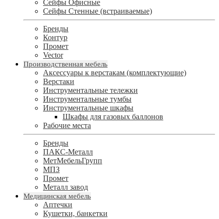
Сейфы Офисные
Сейфы Стенные (встраиваемые)
Бренды
Контур
Промет
Vector
Производственная мебель
Аксессуары к верстакам (комплектующие)
Верстаки
Инструментальные тележки
Инструментальные тумбы
Инструментальные шкафы
Шкафы для газовых баллонов
Рабочие места
Бренды
ПАКС-Металл
МетМебельГрупп
МПЗ
Промет
Металл завод
Медицинская мебель
Аптечки
Кушетки, банкетки