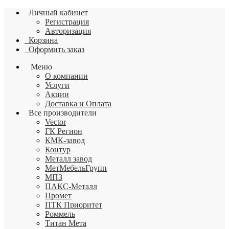
Личный кабинет
Регистрация
Авторизация
Корзина
Оформить заказ
Меню
О компании
Услуги
Акции
Доставка и Оплата
Все производители
Vector
ГК Регион
КМК-завод
Контур
Металл завод
МетМебельГрупп
МПЗ
ПАКС-Металл
Промет
ПТК Приоритет
Роммель
Титан Мета