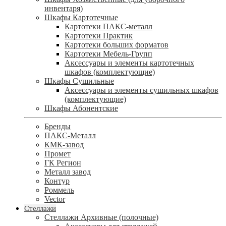
инвентаря)
Шкафы Картотечные
Картотеки ПАКС-металл
Картотеки Практик
Картотеки больших форматов
Картотеки Мебель-Групп
Аксессуары и элементы картотечных
шкафов (комплектующие)
Шкафы Сушильные
Аксессуары и элементы сушильных шкафов
(комплектующие)
Шкафы Абонентские
Бренды
ПАКС-Металл
КМК-завод
Промет
ГК Регион
Металл завод
Контур
Роммель
Vector
Стеллажи
Стеллажи Архивные (полочные)