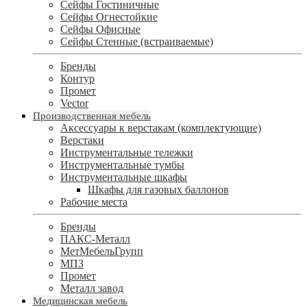
Сейфы Гостиничные
Сейфы Огнестойкие
Сейфы Офисные
Сейфы Стенные (встраиваемые)
Бренды
Контур
Промет
Vector
Производственная мебель
Аксессуары к верстакам (комплектующие)
Верстаки
Инструментальные тележки
Инструментальные тумбы
Инструментальные шкафы
Шкафы для газовых баллонов
Рабочие места
Бренды
ПАКС-Металл
МетМебельГрупп
МПЗ
Промет
Металл завод
Медицинская мебель