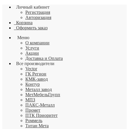
Личный кабинет
Регистрация
Авторизация
Корзина
Оформить заказ
Меню
О компании
Услуги
Акции
Доставка и Оплата
Все производители
Vector
ГК Регион
КМК-завод
Контур
Металл завод
МетМебельГрупп
МПЗ
ПАКС-Металл
Промет
ПТК Приоритет
Роммель
Титан Мета