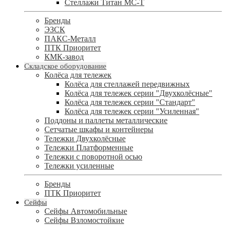
Стеллажи Титан МС-Т
Бренды
ЭЗСК
ПАКС-Металл
ПТК Приоритет
КМК-завод
Складское оборудование
Колёса для тележек
Колёса для стеллажей передвижных
Колёса для тележек серии "Двухколёсные"
Колёса для тележек серии "Стандарт"
Колёса для тележек серии "Усиленная"
Поддоны и паллеты металлические
Сетчатые шкафы и контейнеры
Тележки Двухколёсные
Тележки Платформенные
Тележки с поворотной осью
Тележки усиленные
Бренды
ПТК Приоритет
Сейфы
Сейфы Автомобильные
Сейфы Взломостойкие