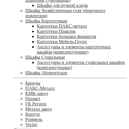
хранения, сумочницы)
Шкафы для ручной клади
Шкафы Хозяйственные (для уборочного
инвентаря)
Шкафы Картотечные
Картотеки ПАКС-металл
Картотеки Практик
Картотеки больших форматов
Картотеки Мебель-Групп
Аксессуары и элементы картотечных
шкафов (комплектующие)
Шкафы Сушильные
Аксессуары и элементы сушильных шкафов
(комплектующие)
Шкафы Абонентские
Бренды
ПАКС-Металл
КМК-завод
Промет
ГК Регион
Металл завод
Контур
Роммель
Vector