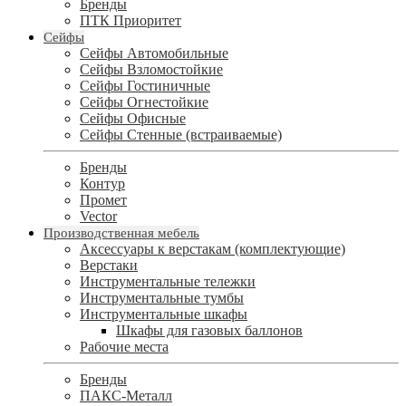
Бренды
ПТК Приоритет
Сейфы
Сейфы Автомобильные
Сейфы Взломостойкие
Сейфы Гостиничные
Сейфы Огнестойкие
Сейфы Офисные
Сейфы Стенные (встраиваемые)
Бренды
Контур
Промет
Vector
Производственная мебель
Аксессуары к верстакам (комплектующие)
Верстаки
Инструментальные тележки
Инструментальные тумбы
Инструментальные шкафы
Шкафы для газовых баллонов
Рабочие места
Бренды
ПАКС-Металл