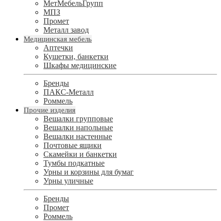
МетМебельГрупп
МПЗ
Промет
Металл завод
Медицинская мебель
Аптечки
Кушетки, банкетки
Шкафы медицинские
Бренды
ПАКС-Металл
Роммель
Прочие изделия
Вешалки групповые
Вешалки напольные
Вешалки настенные
Почтовые ящики
Скамейки и банкетки
Тумбы подкатные
Урны и корзины для бумаг
Урны уличные
Бренды
Промет
Роммель