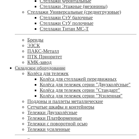
Стеллажи Фронтальные
Стеллажи Этажные (мезонины)
Стеллажи Универсальные (среднегрузовые)
Стеллажи СтУ балочные
Стеллажи СтУ полочные
Стеллажи Титан МС-Т
Бренды
ЭЗСК
ПАКС-Металл
ПТК Приоритет
КМК-завод
Складское оборудование
Колёса для тележек
Колёса для стеллажей передвижных
Колёса для тележек серии "Двухколёсные"
Колёса для тележек серии "Стандарт"
Колёса для тележек серии "Усиленная"
Поддоны и паллеты металлические
Сетчатые шкафы и контейнеры
Тележки Двухколёсные
Тележки Платформенные
Тележки с поворотной осью
Тележки усиленные