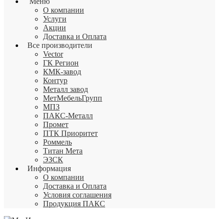
Меню
О компании
Услуги
Акции
Доставка и Оплата
Все производители
Vector
ГК Регион
КМК-завод
Контур
Металл завод
МетМебельГрупп
МПЗ
ПАКС-Металл
Промет
ПТК Приоритет
Роммель
Титан Мета
ЭЗСК
Информация
О компании
Доставка и Оплата
Условия соглашения
Продукция ПАКС