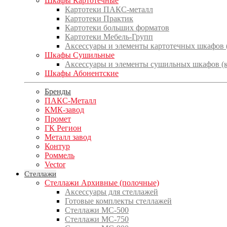
Шкафы Картотечные
Картотеки ПАКС-металл
Картотеки Практик
Картотеки больших форматов
Картотеки Мебель-Групп
Аксессуары и элементы картотечных шкафов
Шкафы Сушильные
Аксессуары и элементы сушильных шкафов (
Шкафы Абонентские
Бренды
ПАКС-Металл
КМК-завод
Промет
ГК Регион
Металл завод
Контур
Роммель
Vector
Стеллажи
Стеллажи Архивные (полочные)
Аксессуары для стеллажей
Готовые комплекты стеллажей
Стеллажи МС-500
Стеллажи МС-750