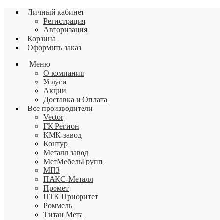
Личный кабинет
Регистрация
Авторизация
Корзина
Оформить заказ
Меню
О компании
Услуги
Акции
Доставка и Оплата
Все производители
Vector
ГК Регион
КМК-завод
Контур
Металл завод
МетМебельГрупп
МПЗ
ПАКС-Металл
Промет
ПТК Приоритет
Роммель
Титан Мета