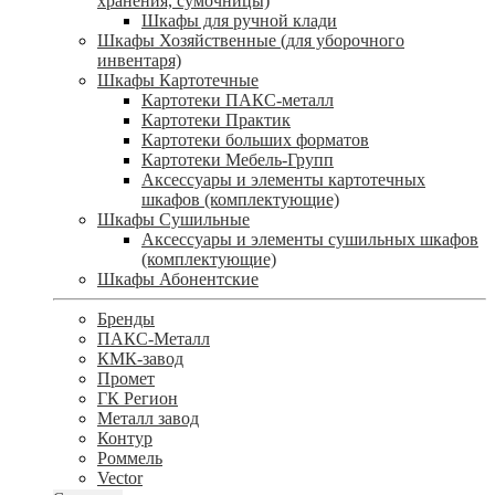
хранения, сумочницы)
Шкафы для ручной клади
Шкафы Хозяйственные (для уборочного
инвентаря)
Шкафы Картотечные
Картотеки ПАКС-металл
Картотеки Практик
Картотеки больших форматов
Картотеки Мебель-Групп
Аксессуары и элементы картотечных
шкафов (комплектующие)
Шкафы Сушильные
Аксессуары и элементы сушильных шкафов
(комплектующие)
Шкафы Абонентские
Бренды
ПАКС-Металл
КМК-завод
Промет
ГК Регион
Металл завод
Контур
Роммель
Vector