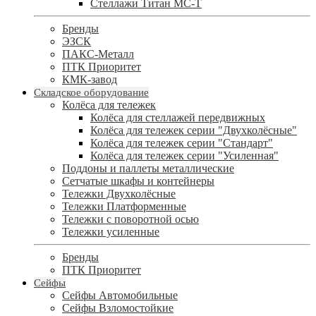
Стеллажи Титан МС-Т
Бренды
ЭЗСК
ПАКС-Металл
ПТК Приоритет
КМК-завод
Складское оборудование
Колёса для тележек
Колёса для стеллажей передвижных
Колёса для тележек серии "Двухколёсные"
Колёса для тележек серии "Стандарт"
Колёса для тележек серии "Усиленная"
Поддоны и паллеты металлические
Сетчатые шкафы и контейнеры
Тележки Двухколёсные
Тележки Платформенные
Тележки с поворотной осью
Тележки усиленные
Бренды
ПТК Приоритет
Сейфы
Сейфы Автомобильные
Сейфы Взломостойкие