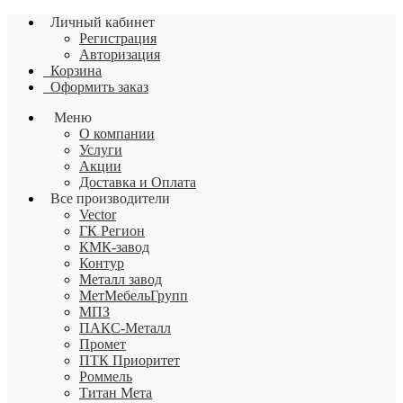
Личный кабинет
Регистрация
Авторизация
Корзина
Оформить заказ
Меню
О компании
Услуги
Акции
Доставка и Оплата
Все производители
Vector
ГК Регион
КМК-завод
Контур
Металл завод
МетМебельГрупп
МПЗ
ПАКС-Металл
Промет
ПТК Приоритет
Роммель
Титан Мета