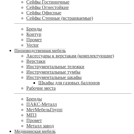
Сейфы Гостиничные
Сейфы Огнестойкие
Сейфы Офисные
Сейфы Стенные (встраиваемые)
Бренды
Контур
Промет
Vector
Производственная мебель
Аксессуары к верстакам (комплектующие)
Верстаки
Инструментальные тележки
Инструментальные тумбы
Инструментальные шкафы
Шкафы для газовых баллонов
Рабочие места
Бренды
ПАКС-Металл
МетМебельГрупп
МПЗ
Промет
Металл завод
Медицинская мебель