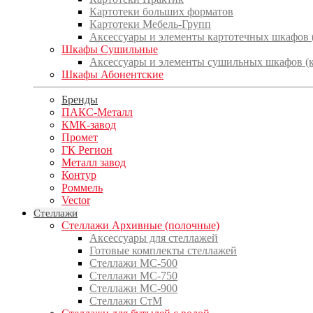
Картотеки больших форматов
Картотеки Мебель-Групп
Аксессуары и элементы картотечных шкафов
Шкафы Сушильные
Аксессуары и элементы сушильных шкафов (
Шкафы Абонентские
Бренды
ПАКС-Металл
КМК-завод
Промет
ГК Регион
Металл завод
Контур
Роммель
Vector
Стеллажи
Стеллажи Архивные (полочные)
Аксессуары для стеллажей
Готовые комплекты стеллажей
Стеллажи МС-500
Стеллажи МС-750
Стеллажи МС-900
Стеллажи СтМ