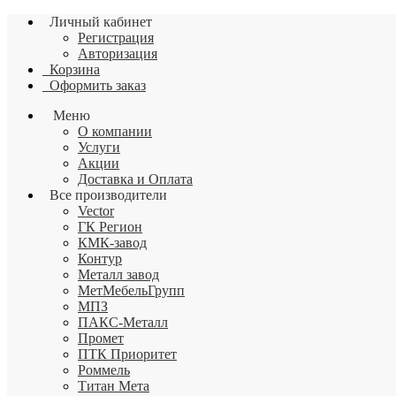
Личный кабинет
Регистрация
Авторизация
Корзина
Оформить заказ
Меню
О компании
Услуги
Акции
Доставка и Оплата
Все производители
Vector
ГК Регион
КМК-завод
Контур
Металл завод
МетМебельГрупп
МПЗ
ПАКС-Металл
Промет
ПТК Приоритет
Роммель
Титан Мета