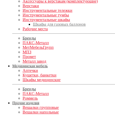
Аксессуары к верстакам (комплектующие)
Верстаки
Инструментальные тележки
Инструментальные тумбы
Инструментальные шкафы
Шкафы для газовых баллонов
Рабочие места
Бренды
ПАКС-Металл
МетМебельГрупп
МПЗ
Промет
Металл завод
Медицинская мебель
Аптечки
Кушетки, банкетки
Шкафы медицинские
Бренды
ПАКС-Металл
Роммель
Прочие изделия
Вешалки групповые
Вешалки напольные