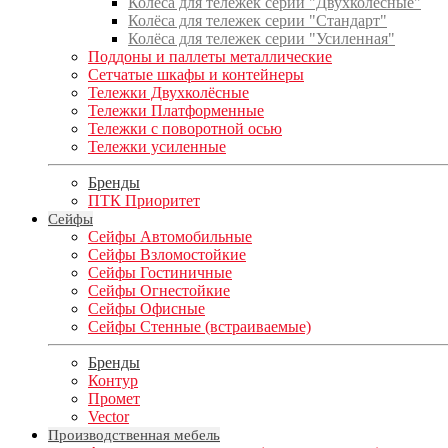
Колёса для тележек серии "Двухколёсные"
Колёса для тележек серии "Стандарт"
Колёса для тележек серии "Усиленная"
Поддоны и паллеты металлические
Сетчатые шкафы и контейнеры
Тележки Двухколёсные
Тележки Платформенные
Тележки с поворотной осью
Тележки усиленные
Бренды
ПТК Приоритет
Сейфы
Сейфы Автомобильные
Сейфы Взломостойкие
Сейфы Гостиничные
Сейфы Огнестойкие
Сейфы Офисные
Сейфы Стенные (встраиваемые)
Бренды
Контур
Промет
Vector
Производственная мебель