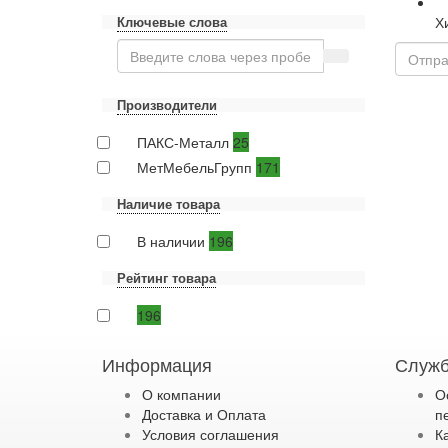
Ключевые слова
Х
Производители
ПАКС-Металл
25
МетМебельГрупп
171
Наличие товара
В наличии
196
Рейтинг товара
196
Информация
Служб
О компании
О
Доставка и Оплата
п
Условия соглашения
К