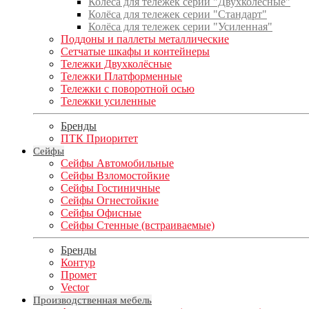
Колёса для тележек серии "Двухколёсные"
Колёса для тележек серии "Стандарт"
Колёса для тележек серии "Усиленная"
Поддоны и паллеты металлические
Сетчатые шкафы и контейнеры
Тележки Двухколёсные
Тележки Платформенные
Тележки с поворотной осью
Тележки усиленные
Бренды
ПТК Приоритет
Сейфы
Сейфы Автомобильные
Сейфы Взломостойкие
Сейфы Гостиничные
Сейфы Огнестойкие
Сейфы Офисные
Сейфы Стенные (встраиваемые)
Бренды
Контур
Промет
Vector
Производственная мебель