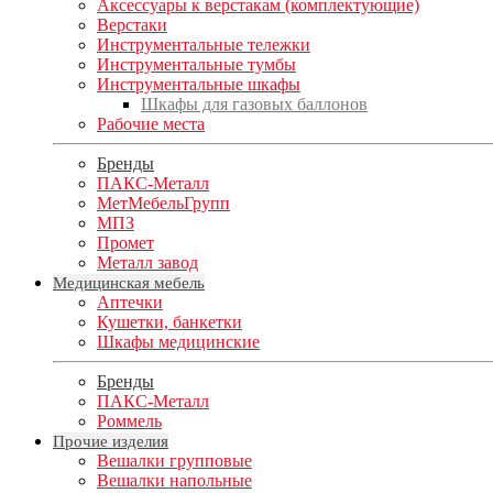
Аксессуары к верстакам (комплектующие)
Верстаки
Инструментальные тележки
Инструментальные тумбы
Инструментальные шкафы
Шкафы для газовых баллонов
Рабочие места
Бренды
ПАКС-Металл
МетМебельГрупп
МПЗ
Промет
Металл завод
Медицинская мебель
Аптечки
Кушетки, банкетки
Шкафы медицинские
Бренды
ПАКС-Металл
Роммель
Прочие изделия
Вешалки групповые
Вешалки напольные