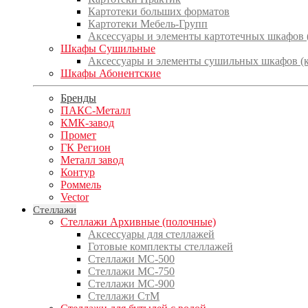
Картотеки больших форматов
Картотеки Мебель-Групп
Аксессуары и элементы картотечных шкафов
Шкафы Сушильные
Аксессуары и элементы сушильных шкафов (
Шкафы Абонентские
Бренды
ПАКС-Металл
КМК-завод
Промет
ГК Регион
Металл завод
Контур
Роммель
Vector
Стеллажи
Стеллажи Архивные (полочные)
Аксессуары для стеллажей
Готовые комплекты стеллажей
Стеллажи МС-500
Стеллажи МС-750
Стеллажи МС-900
Стеллажи СтМ