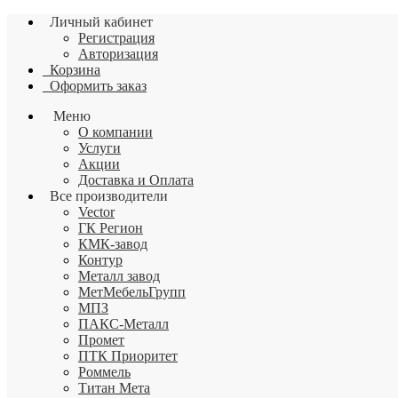
Личный кабинет
Регистрация
Авторизация
Корзина
Оформить заказ
Меню
О компании
Услуги
Акции
Доставка и Оплата
Все производители
Vector
ГК Регион
КМК-завод
Контур
Металл завод
МетМебельГрупп
МПЗ
ПАКС-Металл
Промет
ПТК Приоритет
Роммель
Титан Мета