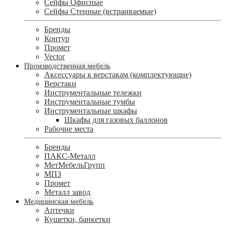
Сейфы Офисные
Сейфы Стенные (встраиваемые)
Бренды
Контур
Промет
Vector
Производственная мебель
Аксессуары к верстакам (комплектующие)
Верстаки
Инструментальные тележки
Инструментальные тумбы
Инструментальные шкафы
Шкафы для газовых баллонов
Рабочие места
Бренды
ПАКС-Металл
МетМебельГрупп
МПЗ
Промет
Металл завод
Медицинская мебель
Аптечки
Кушетки, банкетки