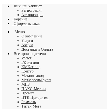
Личный кабинет
Регистрация
Авторизация
Корзина
Оформить заказ
Меню
О компании
Услуги
Акции
Доставка и Оплата
Все производители
Vector
ГК Регион
КМК-завод
Контур
Металл завод
МетМебельГрупп
МПЗ
ПАКС-Металл
Промет
ПТК Приоритет
Роммель
Титан Мета