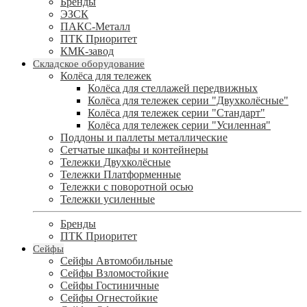
Бренды
ЭЗСК
ПАКС-Металл
ПТК Приоритет
КМК-завод
Складское оборудование
Колёса для тележек
Колёса для стеллажей передвижных
Колёса для тележек серии "Двухколёсные"
Колёса для тележек серии "Стандарт"
Колёса для тележек серии "Усиленная"
Поддоны и паллеты металлические
Сетчатые шкафы и контейнеры
Тележки Двухколёсные
Тележки Платформенные
Тележки с поворотной осью
Тележки усиленные
Бренды
ПТК Приоритет
Сейфы
Сейфы Автомобильные
Сейфы Взломостойкие
Сейфы Гостиничные
Сейфы Огнестойкие