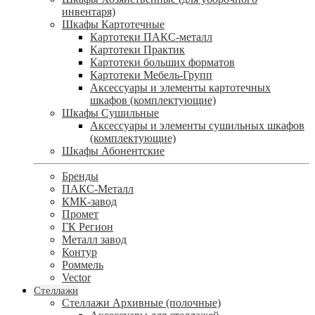
инвентаря)
Шкафы Картотечные
Картотеки ПАКС-металл
Картотеки Практик
Картотеки больших форматов
Картотеки Мебель-Групп
Аксессуары и элементы картотечных
шкафов (комплектующие)
Шкафы Сушильные
Аксессуары и элементы сушильных шкафов
(комплектующие)
Шкафы Абонентские
Бренды
ПАКС-Металл
КМК-завод
Промет
ГК Регион
Металл завод
Контур
Роммель
Vector
Стеллажи
Стеллажи Архивные (полочные)