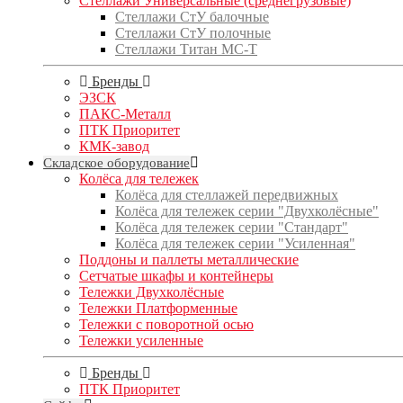
Стеллажи Универсальные (среднегрузовые)
Стеллажи СтУ балочные
Стеллажи СтУ полочные
Стеллажи Титан МС-Т
Бренды
ЭЗСК
ПАКС-Металл
ПТК Приоритет
КМК-завод
Складское оборудование
Колёса для тележек
Колёса для стеллажей передвижных
Колёса для тележек серии "Двухколёсные"
Колёса для тележек серии "Стандарт"
Колёса для тележек серии "Усиленная"
Поддоны и паллеты металлические
Сетчатые шкафы и контейнеры
Тележки Двухколёсные
Тележки Платформенные
Тележки с поворотной осью
Тележки усиленные
Бренды
ПТК Приоритет