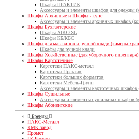
Шкафы ПРАКТИК
Аксессуары и элементы шкафов для одежды 
Шкафы Архивные и Шкафы - купе
Аксессуары и элементы архивных шкафов (к
Шкафы Бухгалтерские
Шкафы AIKO SL
Шкафы КБ/КБС
Шкафы для магазинов и ручной клади (камеры хра
Шкафы для ручной клади
Шкафы Хозяйственные (для уборочного инвентаря)
Шкафы Картотечные
Картотеки ПАКС-металл
Картотеки Практик
Картотеки больших форматов
Картотеки Мебель-Групп
Аксессуары и элементы картотечных шкафов
Шкафы Сушильные
Аксессуары и элементы сушильных шкафов (
Шкафы Абонентские
Бренды
ПАКС-Металл
КМК-завод
Промет
ГК Регион