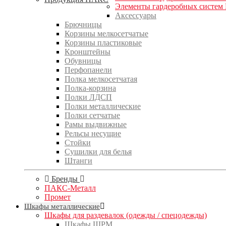
Элементы гардеробных систем
Аксессуары
Брючницы
Корзины мелкосетчатые
Корзины пластиковые
Кронштейны
Обувницы
Перфопанели
Полка мелкосетчатая
Полка-корзина
Полки ЛДСП
Полки металлические
Полки сетчатые
Рамы выдвижные
Рельсы несущие
Стойки
Сушилки для белья
Штанги
Бренды
ПАКС-Металл
Промет
Шкафы металлические
Шкафы для раздевалок (одежды / спецодежды)
Шкафы ШРМ