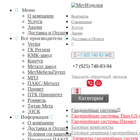
Меню
О компании
Контакты
Услуги
О компании
Акции
Услуги
Доставка и Оплата
Акции
Все производители
Доставка и Оплата
Vector
ГК Регион
КМК-завод
+7 925 740 83 94
Контур
+7 (925) 740-83-94
Металл завод
МетМебельГрупп
Заказать
обратный
звонок
МПЗ
ПАКС-Металл
Промет
0
ПТК Приоритет
Категории
Роммель
Титан Мета
Гардеробные системы
ЭЗСК
Гардеробные системы Titan GS 
Информация
Гардеробные системы Промет
О компании
Базовые комплекты
Доставка и Оплата
Готовые решения гардеробных 
Условия соглашения
Элементы гардеробных систем 
Продукция ПАКС