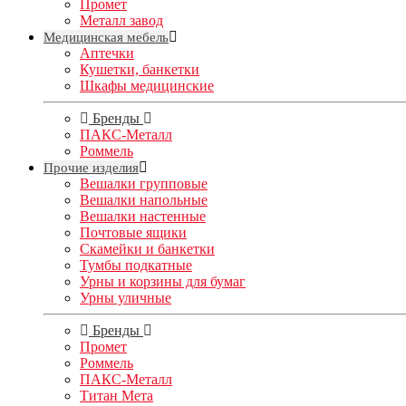
Промет
Металл завод
Медицинская мебель
Аптечки
Кушетки, банкетки
Шкафы медицинские
Бренды
ПАКС-Металл
Роммель
Прочие изделия
Вешалки групповые
Вешалки напольные
Вешалки настенные
Почтовые ящики
Скамейки и банкетки
Тумбы подкатные
Урны и корзины для бумаг
Урны уличные
Бренды
Промет
Роммель
ПАКС-Металл
Титан Мета