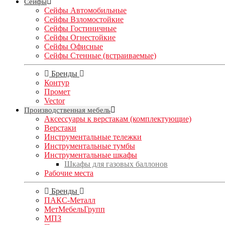
Сейфы
Сейфы Автомобильные
Сейфы Взломостойкие
Сейфы Гостиничные
Сейфы Огнестойкие
Сейфы Офисные
Сейфы Стенные (встраиваемые)
Бренды
Контур
Промет
Vector
Производственная мебель
Аксессуары к верстакам (комплектующие)
Верстаки
Инструментальные тележки
Инструментальные тумбы
Инструментальные шкафы
Шкафы для газовых баллонов
Рабочие места
Бренды
ПАКС-Металл
МетМебельГрупп
МПЗ