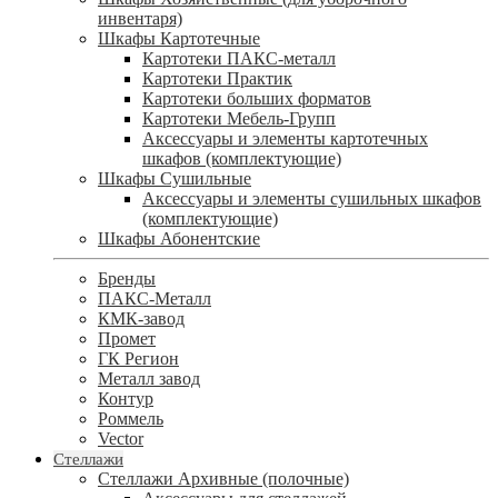
инвентаря)
Шкафы Картотечные
Картотеки ПАКС-металл
Картотеки Практик
Картотеки больших форматов
Картотеки Мебель-Групп
Аксессуары и элементы картотечных
шкафов (комплектующие)
Шкафы Сушильные
Аксессуары и элементы сушильных шкафов
(комплектующие)
Шкафы Абонентские
Бренды
ПАКС-Металл
КМК-завод
Промет
ГК Регион
Металл завод
Контур
Роммель
Vector
Стеллажи
Стеллажи Архивные (полочные)