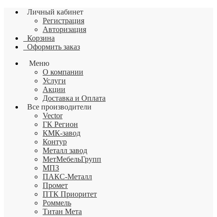
Личный кабинет
Регистрация
Авторизация
Корзина
Оформить заказ
Меню
О компании
Услуги
Акции
Доставка и Оплата
Все производители
Vector
ГК Регион
КМК-завод
Контур
Металл завод
МетМебельГрупп
МПЗ
ПАКС-Металл
Промет
ПТК Приоритет
Роммель
Титан Мета