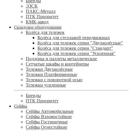
Бренды
ЭЗСК
ПАКС-Металл
ПТК Приоритет
КМК-завод
Складское оборудование
Колёса для тележек
Колёса для стеллажей передвижных
Колёса для тележек серии "Двухколёсные"
Колёса для тележек серии "Стандарт"
Колёса для тележек серии "Усиленная"
Поддоны и паллеты металлические
Сетчатые шкафы и контейнеры
Тележки Двухколёсные
Тележки Платформенные
Тележки с поворотной осью
Тележки усиленные
Бренды
ПТК Приоритет
Сейфы
Сейфы Автомобильные
Сейфы Взломостойкие
Сейфы Гостиничные
Сейфы Огнестойкие