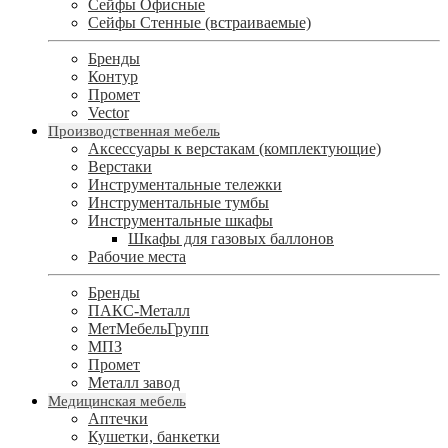
Сейфы Офисные
Сейфы Стенные (встраиваемые)
Бренды
Контур
Промет
Vector
Производственная мебель
Аксессуары к верстакам (комплектующие)
Верстаки
Инструментальные тележки
Инструментальные тумбы
Инструментальные шкафы
Шкафы для газовых баллонов
Рабочие места
Бренды
ПАКС-Металл
МетМебельГрупп
МПЗ
Промет
Металл завод
Медицинская мебель
Аптечки
Кушетки, банкетки