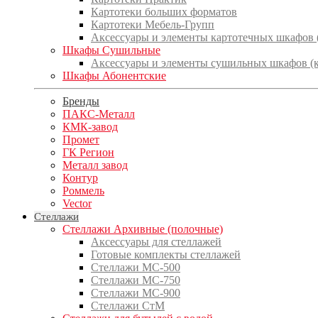
Картотеки больших форматов
Картотеки Мебель-Групп
Аксессуары и элементы картотечных шкафов
Шкафы Сушильные
Аксессуары и элементы сушильных шкафов (
Шкафы Абонентские
Бренды
ПАКС-Металл
КМК-завод
Промет
ГК Регион
Металл завод
Контур
Роммель
Vector
Стеллажи
Стеллажи Архивные (полочные)
Аксессуары для стеллажей
Готовые комплекты стеллажей
Стеллажи МС-500
Стеллажи МС-750
Стеллажи МС-900
Стеллажи СтМ