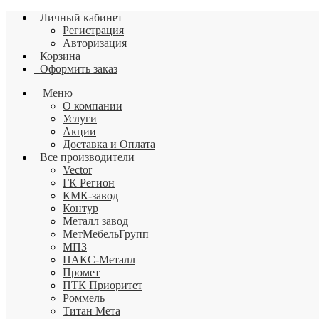
Личный кабинет
Регистрация
Авторизация
Корзина
Оформить заказ
Меню
О компании
Услуги
Акции
Доставка и Оплата
Все производители
Vector
ГК Регион
КМК-завод
Контур
Металл завод
МетМебельГрупп
МПЗ
ПАКС-Металл
Промет
ПТК Приоритет
Роммель
Титан Мета