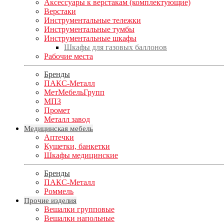
Аксессуары к верстакам (комплектующие)
Верстаки
Инструментальные тележки
Инструментальные тумбы
Инструментальные шкафы
Шкафы для газовых баллонов
Рабочие места
Бренды
ПАКС-Металл
МетМебельГрупп
МПЗ
Промет
Металл завод
Медицинская мебель
Аптечки
Кушетки, банкетки
Шкафы медицинские
Бренды
ПАКС-Металл
Роммель
Прочие изделия
Вешалки групповые
Вешалки напольные