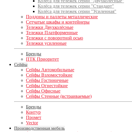
Колёса для тележек серии "Двухколёсные"
Колёса для тележек серии "Стандарт"
Колёса для тележек серии "Усиленная"
Поддоны и паллеты металлические
Сетчатые шкафы и контейнеры
Тележки Двухколёсные
Тележки Платформенные
Тележки с поворотной осью
Тележки усиленные
Бренды
ПТК Приоритет
Сейфы
Сейфы Автомобильные
Сейфы Взломостойкие
Сейфы Гостиничные
Сейфы Огнестойкие
Сейфы Офисные
Сейфы Стенные (встраиваемые)
Бренды
Контур
Промет
Vector
Производственная мебель