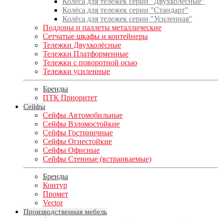
Колёса для тележек серии "Двухколёсные"
Колёса для тележек серии "Стандарт"
Колёса для тележек серии "Усиленная"
Поддоны и паллеты металлические
Сетчатые шкафы и контейнеры
Тележки Двухколёсные
Тележки Платформенные
Тележки с поворотной осью
Тележки усиленные
Бренды
ПТК Приоритет
Сейфы
Сейфы Автомобильные
Сейфы Взломостойкие
Сейфы Гостиничные
Сейфы Огнестойкие
Сейфы Офисные
Сейфы Стенные (встраиваемые)
Бренды
Контур
Промет
Vector
Производственная мебель