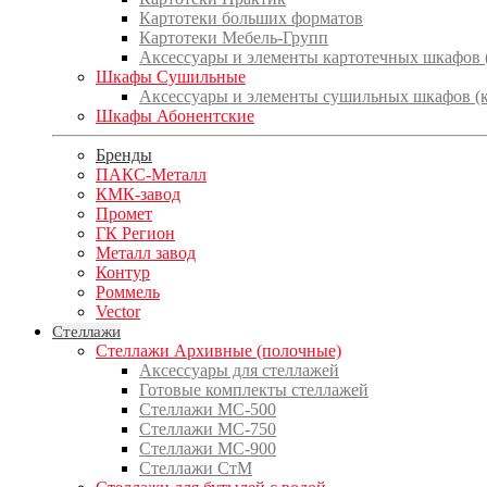
Картотеки больших форматов
Картотеки Мебель-Групп
Аксессуары и элементы картотечных шкафов
Шкафы Сушильные
Аксессуары и элементы сушильных шкафов (
Шкафы Абонентские
Бренды
ПАКС-Металл
КМК-завод
Промет
ГК Регион
Металл завод
Контур
Роммель
Vector
Стеллажи
Стеллажи Архивные (полочные)
Аксессуары для стеллажей
Готовые комплекты стеллажей
Стеллажи МС-500
Стеллажи МС-750
Стеллажи МС-900
Стеллажи СтМ