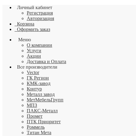
Личный кабинет
Регистрация
Авторизация
Корзина
Оформить заказ
Меню
О компании
Услуги
Акции
Доставка и Оплата
Все производители
Vector
ГК Регион
КМК-завод
Контур
Металл завод
МетМебельГрупп
МПЗ
ПАКС-Металл
Промет
ПТК Приоритет
Роммель
Титан Мета