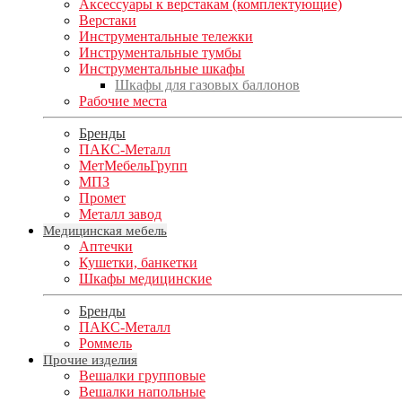
Аксессуары к верстакам (комплектующие)
Верстаки
Инструментальные тележки
Инструментальные тумбы
Инструментальные шкафы
Шкафы для газовых баллонов
Рабочие места
Бренды
ПАКС-Металл
МетМебельГрупп
МПЗ
Промет
Металл завод
Медицинская мебель
Аптечки
Кушетки, банкетки
Шкафы медицинские
Бренды
ПАКС-Металл
Роммель
Прочие изделия
Вешалки групповые
Вешалки напольные