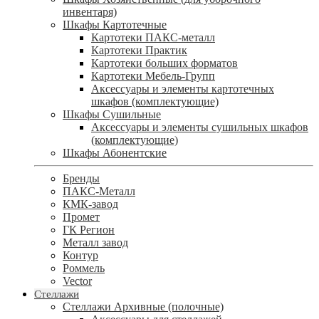
инвентаря)
Шкафы Картотечные
Картотеки ПАКС-металл
Картотеки Практик
Картотеки больших форматов
Картотеки Мебель-Групп
Аксессуары и элементы картотечных
шкафов (комплектующие)
Шкафы Сушильные
Аксессуары и элементы сушильных шкафов
(комплектующие)
Шкафы Абонентские
Бренды
ПАКС-Металл
КМК-завод
Промет
ГК Регион
Металл завод
Контур
Роммель
Vector
Стеллажи
Стеллажи Архивные (полочные)