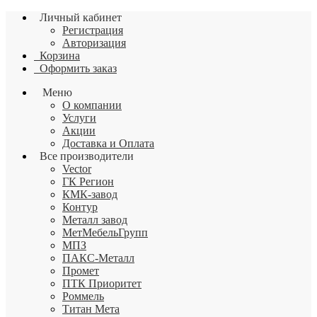
Личный кабинет
Регистрация
Авторизация
Корзина
Оформить заказ
Меню
О компании
Услуги
Акции
Доставка и Оплата
Все производители
Vector
ГК Регион
КМК-завод
Контур
Металл завод
МетМебельГрупп
МПЗ
ПАКС-Металл
Промет
ПТК Приоритет
Роммель
Титан Мета