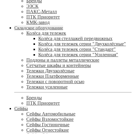
Бренды
ЭЗСК
ПАКС-Металл
ПТК Приоритет
КМК-завод
Складское оборудование
Колёса для тележек
Колёса для стеллажей передвижных
Колёса для тележек серии "Двухколёсные"
Колёса для тележек серии "Стандарт"
Колёса для тележек серии "Усиленная"
Поддоны и паллеты металлические
Сетчатые шкафы и контейнеры
Тележки Двухколёсные
Тележки Платформенные
Тележки с поворотной осью
Тележки усиленные
Бренды
ПТК Приоритет
Сейфы
Сейфы Автомобильные
Сейфы Взломостойкие
Сейфы Гостиничные
Сейфы Огнестойкие