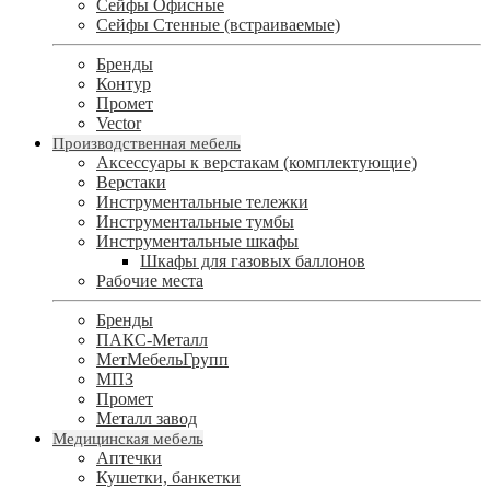
Сейфы Офисные
Сейфы Стенные (встраиваемые)
Бренды
Контур
Промет
Vector
Производственная мебель
Аксессуары к верстакам (комплектующие)
Верстаки
Инструментальные тележки
Инструментальные тумбы
Инструментальные шкафы
Шкафы для газовых баллонов
Рабочие места
Бренды
ПАКС-Металл
МетМебельГрупп
МПЗ
Промет
Металл завод
Медицинская мебель
Аптечки
Кушетки, банкетки