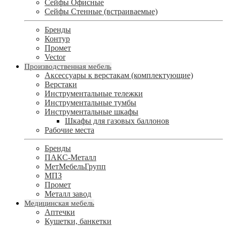
Сейфы Офисные
Сейфы Стенные (встраиваемые)
Бренды
Контур
Промет
Vector
Производственная мебель
Аксессуары к верстакам (комплектующие)
Верстаки
Инструментальные тележки
Инструментальные тумбы
Инструментальные шкафы
Шкафы для газовых баллонов
Рабочие места
Бренды
ПАКС-Металл
МетМебельГрупп
МПЗ
Промет
Металл завод
Медицинская мебель
Аптечки
Кушетки, банкетки