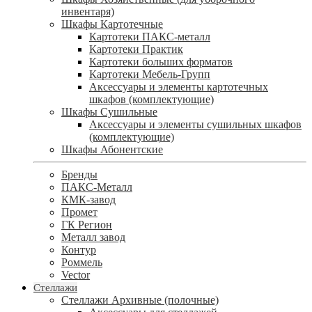
инвентаря)
Шкафы Картотечные
Картотеки ПАКС-металл
Картотеки Практик
Картотеки больших форматов
Картотеки Мебель-Групп
Аксессуары и элементы картотечных
шкафов (комплектующие)
Шкафы Сушильные
Аксессуары и элементы сушильных шкафов
(комплектующие)
Шкафы Абонентские
Бренды
ПАКС-Металл
КМК-завод
Промет
ГК Регион
Металл завод
Контур
Роммель
Vector
Стеллажи
Стеллажи Архивные (полочные)