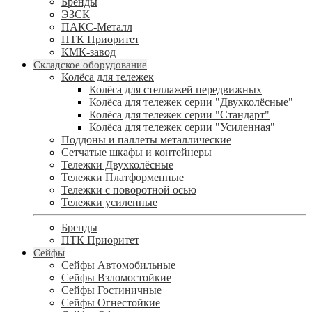
Бренды
ЭЗСК
ПАКС-Металл
ПТК Приоритет
КМК-завод
Складское оборудование
Колёса для тележек
Колёса для стеллажей передвижных
Колёса для тележек серии "Двухколёсные"
Колёса для тележек серии "Стандарт"
Колёса для тележек серии "Усиленная"
Поддоны и паллеты металлические
Сетчатые шкафы и контейнеры
Тележки Двухколёсные
Тележки Платформенные
Тележки с поворотной осью
Тележки усиленные
Бренды
ПТК Приоритет
Сейфы
Сейфы Автомобильные
Сейфы Взломостойкие
Сейфы Гостиничные
Сейфы Огнестойкие