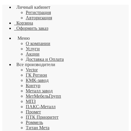
Личный кабинет
Регистрация
Авторизация
Корзина
Оформить заказ
Меню
О компании
Услуги
Акции
Доставка и Оплата
Все производители
Vector
ГК Регион
КМК-завод
Контур
Металл завод
МетМебельГрупп
МПЗ
ПАКС-Металл
Промет
ПТК Приоритет
Роммель
Титан Мета