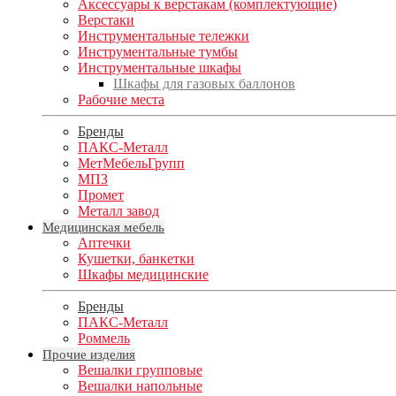
Аксессуары к верстакам (комплектующие)
Верстаки
Инструментальные тележки
Инструментальные тумбы
Инструментальные шкафы
Шкафы для газовых баллонов
Рабочие места
Бренды
ПАКС-Металл
МетМебельГрупп
МПЗ
Промет
Металл завод
Медицинская мебель
Аптечки
Кушетки, банкетки
Шкафы медицинские
Бренды
ПАКС-Металл
Роммель
Прочие изделия
Вешалки групповые
Вешалки напольные