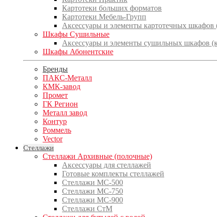
Картотеки больших форматов
Картотеки Мебель-Групп
Аксессуары и элементы картотечных шкафов
Шкафы Сушильные
Аксессуары и элементы сушильных шкафов (
Шкафы Абонентские
Бренды
ПАКС-Металл
КМК-завод
Промет
ГК Регион
Металл завод
Контур
Роммель
Vector
Стеллажи
Стеллажи Архивные (полочные)
Аксессуары для стеллажей
Готовые комплекты стеллажей
Стеллажи МС-500
Стеллажи МС-750
Стеллажи МС-900
Стеллажи СтМ