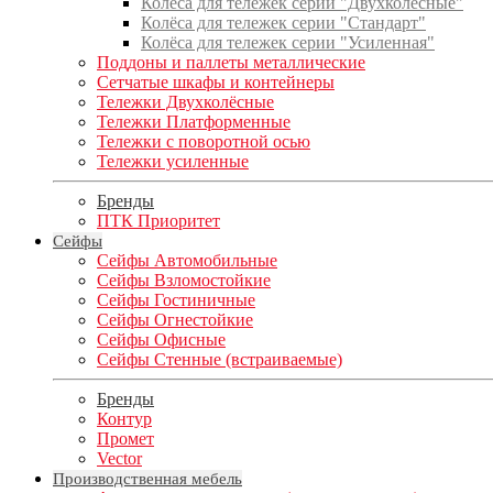
Колёса для тележек серии "Двухколёсные"
Колёса для тележек серии "Стандарт"
Колёса для тележек серии "Усиленная"
Поддоны и паллеты металлические
Сетчатые шкафы и контейнеры
Тележки Двухколёсные
Тележки Платформенные
Тележки с поворотной осью
Тележки усиленные
Бренды
ПТК Приоритет
Сейфы
Сейфы Автомобильные
Сейфы Взломостойкие
Сейфы Гостиничные
Сейфы Огнестойкие
Сейфы Офисные
Сейфы Стенные (встраиваемые)
Бренды
Контур
Промет
Vector
Производственная мебель