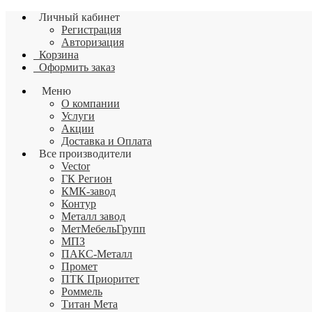
Личный кабинет
Регистрация
Авторизация
Корзина
Оформить заказ
Меню
О компании
Услуги
Акции
Доставка и Оплата
Все производители
Vector
ГК Регион
КМК-завод
Контур
Металл завод
МетМебельГрупп
МПЗ
ПАКС-Металл
Промет
ПТК Приоритет
Роммель
Титан Мета