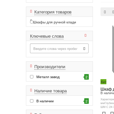
Категория товаров
Шкафы для ручной клади
Ключевые слова
Производители
Металл завод
2
Хит
Шкаф д
Наличие товара
В наличи
Характери
В наличии
2
ммГлубин
ШМ-С 24-3