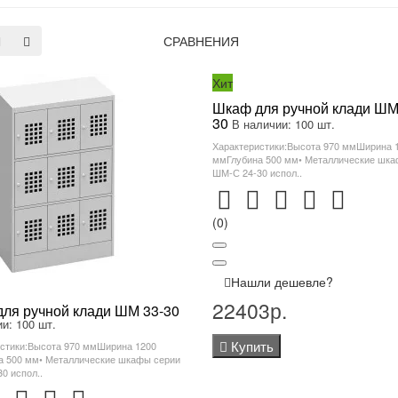
СРАВНЕНИЯ
Хит
Шкаф для ручной клади ШМ
30
В наличии: 100 шт.
Характеристики:Высота 970 ммШирина 
ммГлубина 500 мм• Металлические шка
ШМ-С 24-30 испол..
(0)
Нашли дешевле?
22403р.
ля ручной клади ШМ 33-30
и: 100 шт.
Купить
стики:Высота 970 ммШирина 1200
а 500 мм• Металлические шкафы серии
0 испол..